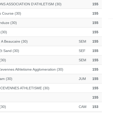
NS ASSOCIATION D'ATHLETISM (30)
155
 Course (30)
155
nduze (30)
155
 (30)
155
r A Beaucaire (30)
SEM
155
Et Sand (30)
SEF
155
(30)
SEM
155
Cevennes Athletisme Agglomeration (30)
155
am (30)
JUM
155
 CEVENNES ATHLETISME (30)
155
155
(30)
CAM
153