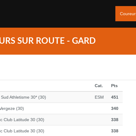
Coureu
URS SUR ROUTE - GARD
Cat.
Pts
 Sud Athletisme 30* (30)
ESM
451
Vergeze (30)
340
ic Club Latitude 30 (30)
338
ic Club Latitude 30 (30)
338