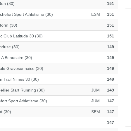
Run (30)
151
chefort Sport Athletisme (30)
ESM
151
form (30)
151
ic Club Latitude 30 (30)
151
nduze (30)
149
r A Beaucaire (30)
149
ule Gravesonnaise (30)
149
n Trail Nimes 30 (30)
149
ellier Start Running (30)
JUM
149
fort Sport Athletisme (30)
JUM
147
t (30)
SEM
147
147