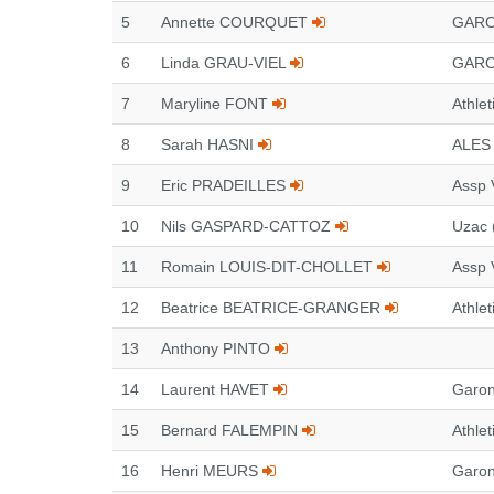
5
Annette COURQUET
GARO
6
Linda GRAU-VIEL
GARO
7
Maryline FONT
Athlet
8
Sarah HASNI
ALES
9
Eric PRADEILLES
Assp 
10
Nils GASPARD-CATTOZ
Uzac 
11
Romain LOUIS-DIT-CHOLLET
Assp 
12
Beatrice BEATRICE-GRANGER
Athlet
13
Anthony PINTO
14
Laurent HAVET
Garon
15
Bernard FALEMPIN
Athlet
16
Henri MEURS
Garon