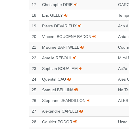
17
Christophe DRIE
GARO
18
Eric GELLY
Temps
19
Pierre DEVARIEUX
Acn A
20
Vincent BOUCENA BADON
Aatac
21
Maxime BANTWELL
Couri
22
Amelie REBOUL
Mimi 
23
Sophian BOUALAM
Ac2a 
24
Quentin CAU
Ales 
25
Samuel BELLINA
No Te
26
Stephane JEANDILLON
ALES
27
Alexandre CAPELLI
28
Gaultier PODOR
Uzac 