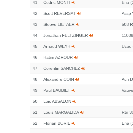
41
Cedric MONTI
Ena (
42
Scott REVERSAT
Assp 
43
Steeve LIETAER
503 R
44
Jonathan FELTZINGER
11038 
45
Arnaud WEYH
Uzac 
46
Hatim AZROUR
47
Corentin SANCHEZ
48
Alexandre COIN
Acn D
49
Paul BAUBIET
Vauve
50
Loic ABSALON
51
Louis MARGALIDA
Rtn 3
52
Florian BORIE
Ena (