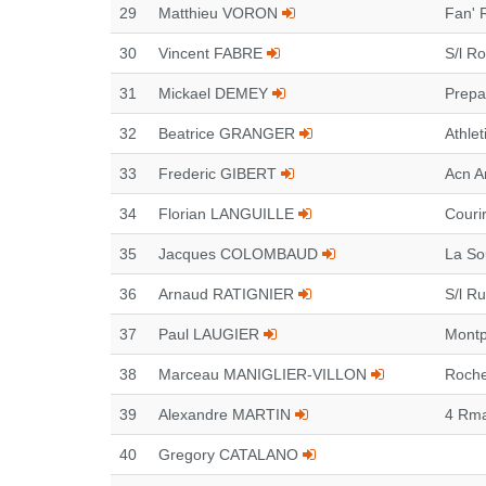
29
Matthieu VORON
Fan' 
30
Vincent FABRE
S/l Ro
31
Mickael DEMEY
Prepa
32
Beatrice GRANGER
Athlet
33
Frederic GIBERT
Acn A
34
Florian LANGUILLE
Couri
35
Jacques COLOMBAUD
La So
36
Arnaud RATIGNIER
S/l Ru
37
Paul LAUGIER
Montp
38
Marceau MANIGLIER-VILLON
Roche
39
Alexandre MARTIN
4 Rma
40
Gregory CATALANO