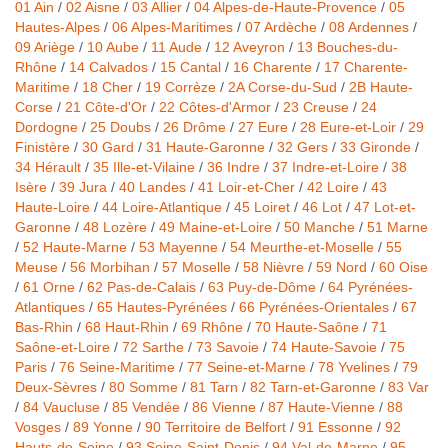
01 Ain
/
02 Aisne
/
03 Allier
/
04 Alpes-de-Haute-Provence
/
05
Hautes-Alpes
/
06 Alpes-Maritimes
/
07 Ardèche
/
08 Ardennes
/
09 Ariège
/
10 Aube
/
11 Aude
/
12 Aveyron
/
13 Bouches-du-
Rhône
/
14 Calvados
/
15 Cantal
/
16 Charente
/
17 Charente-
Maritime
/
18 Cher
/
19 Corrèze
/
2A Corse-du-Sud
/
2B Haute-
Corse
/
21 Côte-d'Or
/
22 Côtes-d'Armor
/
23 Creuse
/
24
Dordogne
/
25 Doubs
/
26 Drôme
/
27 Eure
/
28 Eure-et-Loir
/
29
Finistère
/
30 Gard
/
31 Haute-Garonne
/
32 Gers
/
33 Gironde
/
34 Hérault
/
35 Ille-et-Vilaine
/
36 Indre
/
37 Indre-et-Loire
/
38
Isère
/
39 Jura
/
40 Landes
/
41 Loir-et-Cher
/
42 Loire
/
43
Haute-Loire
/
44 Loire-Atlantique
/
45 Loiret
/
46 Lot
/
47 Lot-et-
Garonne
/
48 Lozère
/
49 Maine-et-Loire
/
50 Manche
/
51 Marne
/
52 Haute-Marne
/
53 Mayenne
/
54 Meurthe-et-Moselle
/
55
Meuse
/
56 Morbihan
/
57 Moselle
/
58 Nièvre
/
59 Nord
/
60 Oise
/
61 Orne
/
62 Pas-de-Calais
/
63 Puy-de-Dôme
/
64 Pyrénées-
Atlantiques
/
65 Hautes-Pyrénées
/
66 Pyrénées-Orientales
/
67
Bas-Rhin
/
68 Haut-Rhin
/
69 Rhône
/
70 Haute-Saône
/
71
Saône-et-Loire
/
72 Sarthe
/
73 Savoie
/
74 Haute-Savoie
/
75
Paris
/
76 Seine-Maritime
/
77 Seine-et-Marne
/
78 Yvelines
/
79
Deux-Sèvres
/
80 Somme
/
81 Tarn
/
82 Tarn-et-Garonne
/
83 Var
/
84 Vaucluse
/
85 Vendée
/
86 Vienne
/
87 Haute-Vienne
/
88
Vosges
/
89 Yonne
/
90 Territoire de Belfort
/
91 Essonne
/
92
Hauts-de-Seine
/
93 Seine-Saint-Denis
/
94 Val-de-Marne
/
95