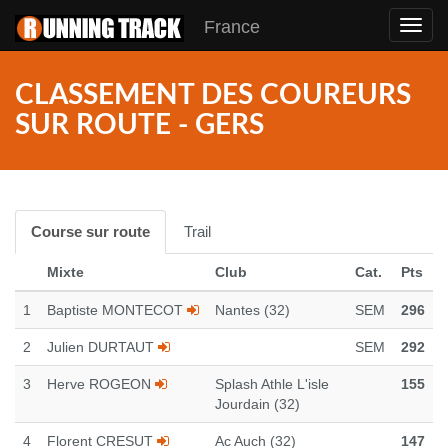
France
Toggl
navig
CLASSEMENT DES COUREURS
SUR ROUTE - GERS
Course sur route
Trail
Mixte
Club
Cat.
Pts
1
Baptiste MONTECOT
Nantes (32)
SEM
296
2
Julien DURTAUT
SEM
292
3
Herve ROGEON
Splash Athle L'isle
155
Jourdain (32)
4
Florent CRESUT
Ac Auch (32)
147