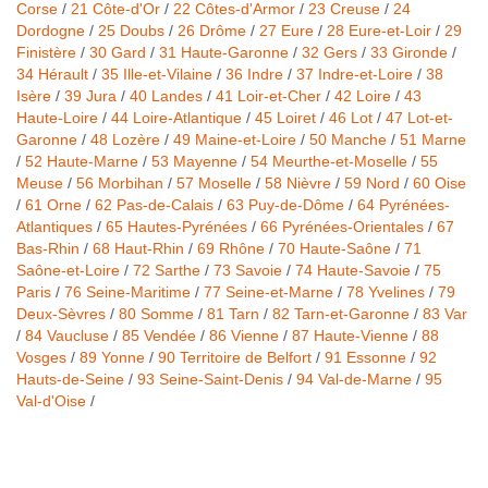
Corse
/
21 Côte-d'Or
/
22 Côtes-d'Armor
/
23 Creuse
/
24
Dordogne
/
25 Doubs
/
26 Drôme
/
27 Eure
/
28 Eure-et-Loir
/
29
Finistère
/
30 Gard
/
31 Haute-Garonne
/
32 Gers
/
33 Gironde
/
34 Hérault
/
35 Ille-et-Vilaine
/
36 Indre
/
37 Indre-et-Loire
/
38
Isère
/
39 Jura
/
40 Landes
/
41 Loir-et-Cher
/
42 Loire
/
43
Haute-Loire
/
44 Loire-Atlantique
/
45 Loiret
/
46 Lot
/
47 Lot-et-
Garonne
/
48 Lozère
/
49 Maine-et-Loire
/
50 Manche
/
51 Marne
/
52 Haute-Marne
/
53 Mayenne
/
54 Meurthe-et-Moselle
/
55
Meuse
/
56 Morbihan
/
57 Moselle
/
58 Nièvre
/
59 Nord
/
60 Oise
/
61 Orne
/
62 Pas-de-Calais
/
63 Puy-de-Dôme
/
64 Pyrénées-
Atlantiques
/
65 Hautes-Pyrénées
/
66 Pyrénées-Orientales
/
67
Bas-Rhin
/
68 Haut-Rhin
/
69 Rhône
/
70 Haute-Saône
/
71
Saône-et-Loire
/
72 Sarthe
/
73 Savoie
/
74 Haute-Savoie
/
75
Paris
/
76 Seine-Maritime
/
77 Seine-et-Marne
/
78 Yvelines
/
79
Deux-Sèvres
/
80 Somme
/
81 Tarn
/
82 Tarn-et-Garonne
/
83 Var
/
84 Vaucluse
/
85 Vendée
/
86 Vienne
/
87 Haute-Vienne
/
88
Vosges
/
89 Yonne
/
90 Territoire de Belfort
/
91 Essonne
/
92
Hauts-de-Seine
/
93 Seine-Saint-Denis
/
94 Val-de-Marne
/
95
Val-d'Oise
/