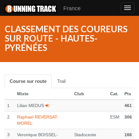
France
Toggl
navig
CLASSEMENT DES COUREURS
SUR ROUTE - HAUTES-
PYRÉNÉES
Course sur route
Trail
Mixte
Club
Cat.
Pts
1
Lilian MEDUS
461
2
Raphael REVERSAT-
ESM
306
MOREL
3
Veronique BOISSEL-
Stadoceste
166