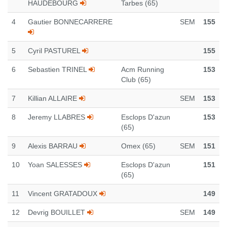
HAUDEBOURG
Tarbes (65)
4
Gautier BONNECARRERE
SEM
155
5
Cyril PASTUREL
155
6
Sebastien TRINEL
Acm Running
153
Club (65)
7
Killian ALLAIRE
SEM
153
8
Jeremy LLABRES
Esclops D'azun
153
(65)
9
Alexis BARRAU
Omex (65)
SEM
151
10
Yoan SALESSES
Esclops D'azun
151
(65)
11
Vincent GRATADOUX
149
12
Devrig BOUILLET
SEM
149