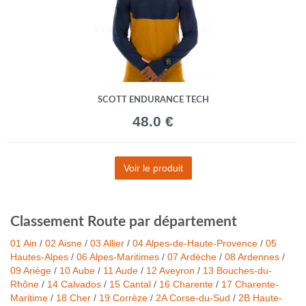
SCOTT ENDURANCE TECH
48.0 €
Voir le produit
Classement Route par département
01 Ain
/
02 Aisne
/
03 Allier
/
04 Alpes-de-Haute-Provence
/
05
Hautes-Alpes
/
06 Alpes-Maritimes
/
07 Ardèche
/
08 Ardennes
/
09 Ariège
/
10 Aube
/
11 Aude
/
12 Aveyron
/
13 Bouches-du-
Rhône
/
14 Calvados
/
15 Cantal
/
16 Charente
/
17 Charente-
Maritime
/
18 Cher
/
19 Corrèze
/
2A Corse-du-Sud
/
2B Haute-