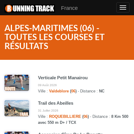
France
Toggl
navig
ALPES-MARITIMES (06) -
TOUTES LES COURSES ET
RÉSULTATS
Verticale Petit Manairou
09 Août 2026
Ville :
Valdeblore
(
06
)
- Distance :
NC
Trail des Abeilles
31 Juillet 2026
Ville :
ROQUEBILLIERE
(
06
)
- Distance :
8 Km 500
avec 550 m D+ / TCX