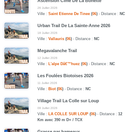
Ascension Cîme De La Bonette
26 Juillet 2026
Ville :
Saint Etienne De Tinee
(
06
)
- Distance :
NC
Urban Trail De La Sainte-Anne 2026
18 Juillet 2026
Ville :
Vallauris
(
06
)
- Distance :
NC
Megavalanche Trail
12 Juillet 2026
Ville :
L'alpe Dâ€™huez
(
06
)
- Distance :
NC
Les Foulées Biotoises 2026
11 Juillet 2026
Ville :
Biot
(
06
)
- Distance :
NC
Village Trail La Colle sur Loup
09 Juillet 2026
Ville :
LA COLLE SUR LOUP
(
06
)
- Distance :
12
Km avec 390 m D+ / TCX
Grasse par hameaux