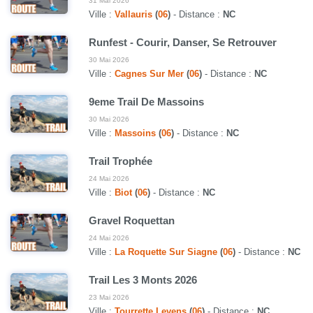
31 Mai 2026
Ville :
Vallauris
(
06
)
- Distance :
NC
Runfest - Courir, Danser, Se Retrouver
30 Mai 2026
Ville :
Cagnes Sur Mer
(
06
)
- Distance :
NC
9eme Trail De Massoins
30 Mai 2026
Ville :
Massoins
(
06
)
- Distance :
NC
Trail Trophée
24 Mai 2026
Ville :
Biot
(
06
)
- Distance :
NC
Gravel Roquettan
24 Mai 2026
Ville :
La Roquette Sur Siagne
(
06
)
- Distance :
NC
Trail Les 3 Monts 2026
23 Mai 2026
Ville :
Tourrette Levens
(
06
)
- Distance :
NC