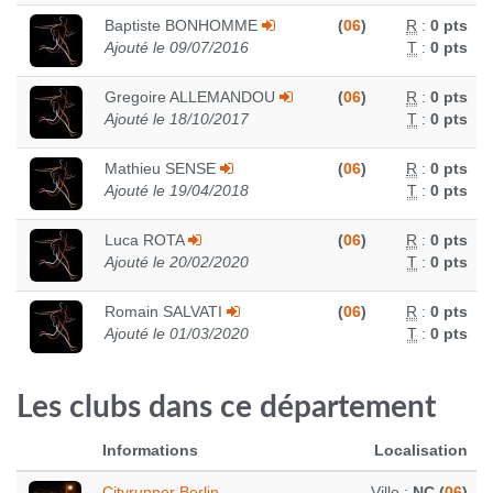
Baptiste BONHOMME
(
06
)
R
:
0 pts
Ajouté le 09/07/2016
T
:
0 pts
Gregoire ALLEMANDOU
(
06
)
R
:
0 pts
Ajouté le 18/10/2017
T
:
0 pts
Mathieu SENSE
(
06
)
R
:
0 pts
Ajouté le 19/04/2018
T
:
0 pts
Luca ROTA
(
06
)
R
:
0 pts
Ajouté le 20/02/2020
T
:
0 pts
Romain SALVATI
(
06
)
R
:
0 pts
Ajouté le 01/03/2020
T
:
0 pts
Les clubs dans ce département
Informations
Localisation
Cityrunner Berlin
Ville :
NC (
06
)