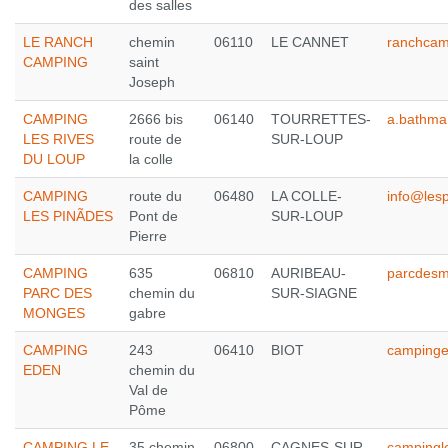
des salles
LE RANCH
chemin
06110
LE CANNET
ranchcam
CAMPING
saint
Joseph
CAMPING
2666 bis
06140
TOURRETTES-
a.bathma
LES RIVES
route de
SUR-LOUP
DU LOUP
la colle
CAMPING
route du
06480
LA COLLE-
info@les
LES PINÃDES
Pont de
SUR-LOUP
Pierre
CAMPING
635
06810
AURIBEAU-
parcdes
PARC DES
chemin du
SUR-SIAGNE
MONGES
gabre
CAMPING
243
06410
BIOT
camping
EDEN
chemin du
Val de
Pôme
CAMPING LE
35 chemin
06800
CAGNES-SUR-
campingl