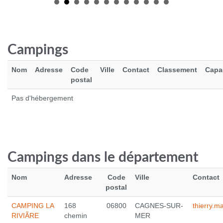
Campings
Nom
Adresse
Code
Ville
Contact
Classement
Capa
postal
Pas d'hébergement
ADIDAS DISTANCESTAR M
40.0 €
Campings dans le département
Voir le produit
Nom
Adresse
Code
Ville
Contact
postal
CAMPING LA
168
06800
CAGNES-SUR-
thierry.m
RIVIÃRE
chemin
MER