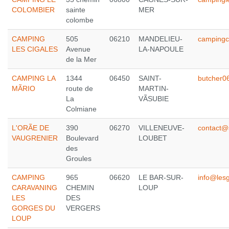
COLOMBIER
sainte
MER
colombe
CAMPING
505
06210
MANDELIEU-
campingc
LES CIGALES
Avenue
LA-NAPOULE
de la Mer
CAMPING LA
1344
06450
SAINT-
butcher0
MÃRIO
route de
MARTIN-
La
VÃSUBIE
Colmiane
L'ORÃE DE
390
06270
VILLENEUVE-
contact@
VAUGRENIER
Boulevard
LOUBET
des
Groules
CAMPING
965
06620
LE BAR-SUR-
info@les
CARAVANING
CHEMIN
LOUP
LES
DES
GORGES DU
VERGERS
LOUP