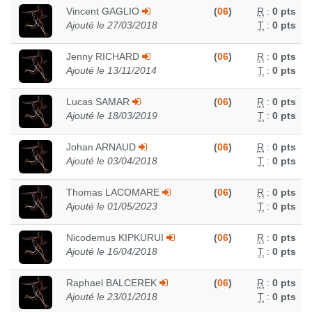
Vincent GAGLIO
(
06
)
R
:
0 pts
Ajouté le 27/03/2018
T
:
0 pts
Jenny RICHARD
(
06
)
R
:
0 pts
Ajouté le 13/11/2014
T
:
0 pts
Lucas SAMAR
(
06
)
R
:
0 pts
Ajouté le 18/03/2019
T
:
0 pts
Johan ARNAUD
(
06
)
R
:
0 pts
Ajouté le 03/04/2018
T
:
0 pts
Thomas LACOMARE
(
06
)
R
:
0 pts
Ajouté le 01/05/2023
T
:
0 pts
Nicodemus KIPKURUI
(
06
)
R
:
0 pts
Ajouté le 16/04/2018
T
:
0 pts
Raphael BALCEREK
(
06
)
R
:
0 pts
Ajouté le 23/01/2018
T
:
0 pts