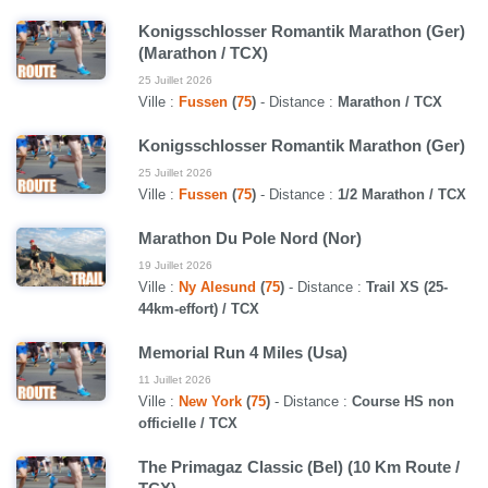
Konigsschlosser Romantik Marathon (Ger)
(Marathon / TCX)
25 Juillet 2026
Ville :
Fussen
(
75
)
- Distance :
Marathon / TCX
Konigsschlosser Romantik Marathon (Ger)
25 Juillet 2026
Ville :
Fussen
(
75
)
- Distance :
1/2 Marathon / TCX
Marathon Du Pole Nord (Nor)
19 Juillet 2026
Ville :
Ny Alesund
(
75
)
- Distance :
Trail XS (25-
44km-effort) / TCX
Memorial Run 4 Miles (Usa)
11 Juillet 2026
Ville :
New York
(
75
)
- Distance :
Course HS non
officielle / TCX
The Primagaz Classic (Bel) (10 Km Route /