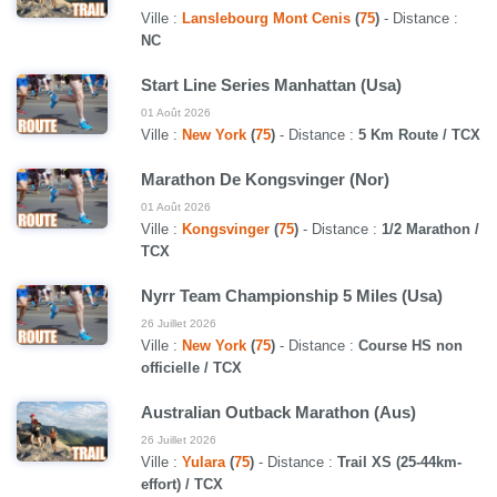
Ville :
Lanslebourg Mont Cenis
(
75
)
- Distance :
NC
Start Line Series Manhattan (Usa)
01 Août 2026
Ville :
New York
(
75
)
- Distance :
5 Km Route / TCX
Marathon De Kongsvinger (Nor)
01 Août 2026
Ville :
Kongsvinger
(
75
)
- Distance :
1/2 Marathon /
TCX
Nyrr Team Championship 5 Miles (Usa)
26 Juillet 2026
Ville :
New York
(
75
)
- Distance :
Course HS non
officielle / TCX
Australian Outback Marathon (Aus)
26 Juillet 2026
Ville :
Yulara
(
75
)
- Distance :
Trail XS (25-44km-
effort) / TCX