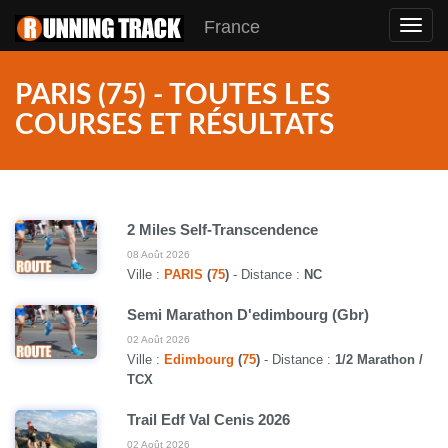
France
Toggl
navig
PARIS (75) - TOUTES LES
COURSES ET RÉSULTATS
2 Miles Self-Transcendence
08 Août 2026
Ville :
PARIS
(
75
)
- Distance :
NC
Semi Marathon D'edimbourg (Gbr)
02 Août 2026
Ville :
Edimbourg
(
75
)
- Distance :
1/2 Marathon /
TCX
Trail Edf Val Cenis 2026
02 Août 2026