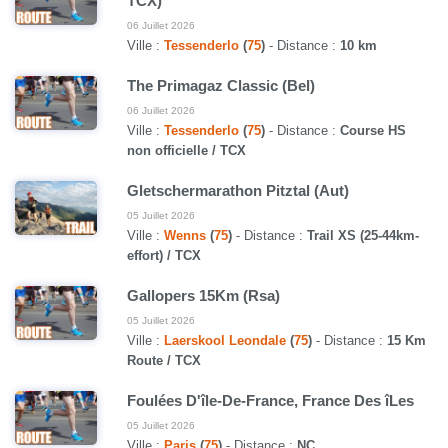
TCX)
06 Juillet 2026
Ville :
Tessenderlo
(
75
)
- Distance :
10 km
The Primagaz Classic (Bel)
06 Juillet 2026
Ville :
Tessenderlo
(
75
)
- Distance :
Course HS
non officielle / TCX
Gletschermarathon Pitztal (Aut)
05 Juillet 2026
Ville :
Wenns
(
75
)
- Distance :
Trail XS (25-44km-
effort) / TCX
Gallopers 15Km (Rsa)
05 Juillet 2026
Ville :
Laerskool Leondale
(
75
)
- Distance :
15 Km
Route / TCX
Foulées D'île-De-France, France Des îLes
05 Juillet 2026
Ville :
Paris
(
75
)
- Distance :
NC