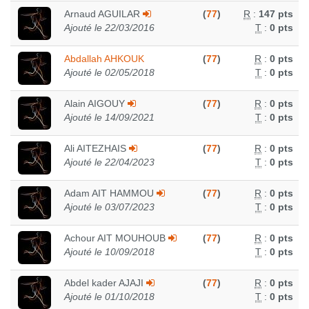
Arnaud AGUILAR
(
77
)
R
:
147 pts
Ajouté le 22/03/2016
T
:
0 pts
Abdallah AHKOUK
(
77
)
R
:
0 pts
Ajouté le 02/05/2018
T
:
0 pts
Alain AIGOUY
(
77
)
R
:
0 pts
Ajouté le 14/09/2021
T
:
0 pts
Ali AITEZHAIS
(
77
)
R
:
0 pts
Ajouté le 22/04/2023
T
:
0 pts
Adam AIT HAMMOU
(
77
)
R
:
0 pts
Ajouté le 03/07/2023
T
:
0 pts
Achour AIT MOUHOUB
(
77
)
R
:
0 pts
Ajouté le 10/09/2018
T
:
0 pts
Abdel kader AJAJI
(
77
)
R
:
0 pts
Ajouté le 01/10/2018
T
:
0 pts