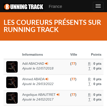
France
Toggl
navig
LES COUREURS PRÉSENTS SUR
RUNNING TRACK
Informations
Ville
Points
Adil ABACHAD
(
77
)
R
:
0 pts
Ajouté le 02/07/2018
T
:
0 pts
Ahmed ABADA
(
77
)
R
:
0 pts
Ajouté le 29/03/2022
T
:
0 pts
Angelique ABAUTRET
(
77
)
R
:
0 pts
Ajouté le 24/02/2017
T
:
0 pts