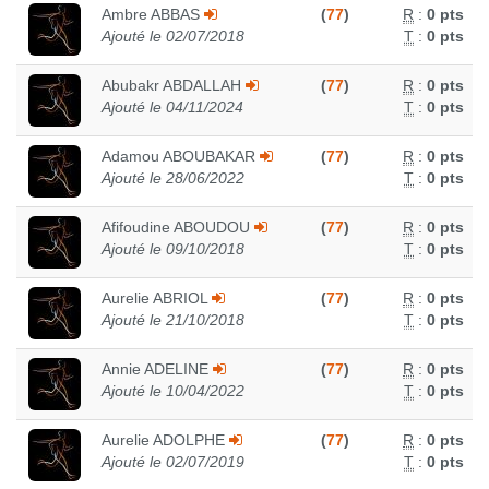
Ambre ABBAS
(
77
)
R
:
0 pts
Ajouté le 02/07/2018
T
:
0 pts
Abubakr ABDALLAH
(
77
)
R
:
0 pts
Ajouté le 04/11/2024
T
:
0 pts
Adamou ABOUBAKAR
(
77
)
R
:
0 pts
Ajouté le 28/06/2022
T
:
0 pts
Afifoudine ABOUDOU
(
77
)
R
:
0 pts
Ajouté le 09/10/2018
T
:
0 pts
Aurelie ABRIOL
(
77
)
R
:
0 pts
Ajouté le 21/10/2018
T
:
0 pts
Annie ADELINE
(
77
)
R
:
0 pts
Ajouté le 10/04/2022
T
:
0 pts
Aurelie ADOLPHE
(
77
)
R
:
0 pts
Ajouté le 02/07/2019
T
:
0 pts