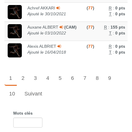
Achref AKKARI
(
77
)
R
:
0 pts
Ajouté le 30/10/2021
T
:
0 pts
Auxane ALBERT
(CAM)
(
77
)
R
:
155 pts
Ajouté le 03/10/2022
T
:
0 pts
Alexis ALBRIET
(
77
)
R
:
0 pts
Ajouté le 16/04/2018
T
:
0 pts
1
2
3
4
5
6
7
8
9
10
Suivant
Mots clés