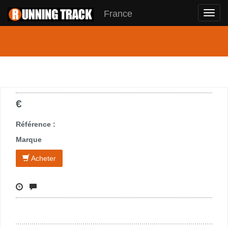
France
Toggl
navig
€
Référence :
Marque
Acheter