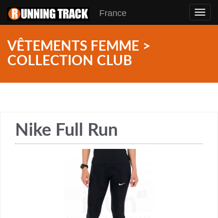
France
Toggl
navig
VÊTEMENTS FEMME >
COLLECTION CLUB
Nike Full Run