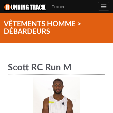
France
Toggl
navig
VÊTEMENTS HOMME >
DÉBARDEURS
Scott RC Run M