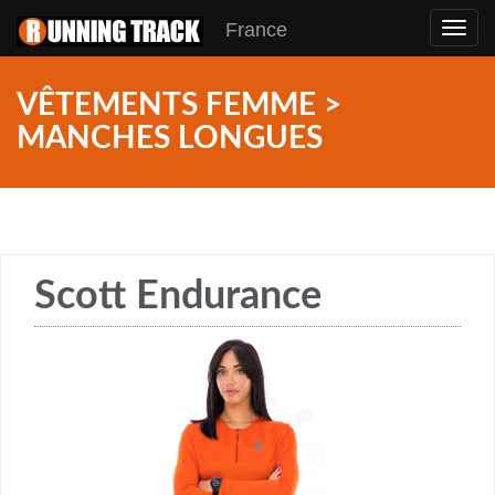
France
Toggl
navig
VÊTEMENTS FEMME >
MANCHES LONGUES
Scott Endurance