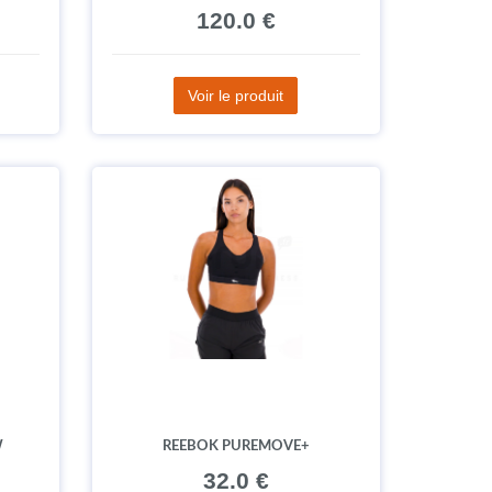
120.0 €
Voir le produit
W
REEBOK PUREMOVE+
32.0 €