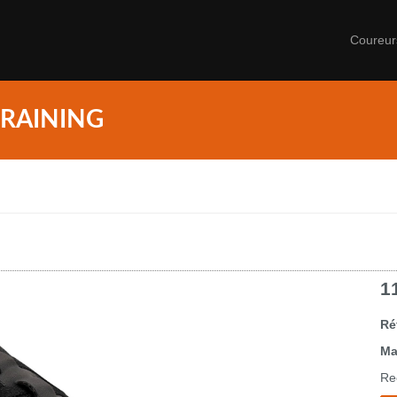
Coureu
RAINING
1
Ré
Ma
Re