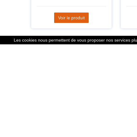
Voir le produit
Les cookies nous permettent de vous proposer nos services plus
Liens
Le calcu
Mentions
Nous co
Cookies