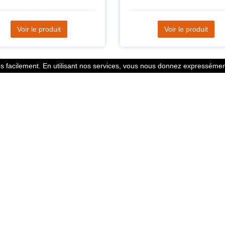
Voir le produit
Voir le produit
 facilement. En utilisant nos services, vous nous donnez expressément
Statistiques
l des points
799352 Coureurs
 légales
258532 Clubs
ntacter
128382 Courses
© 2026 Running Track. All rights reserved.