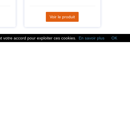
Voir le produit
 votre accord pour exploiter ces cookies.
En savoir plus
OK
Réseaux sociaux
Suivez nous sur les
réseaux sociaux :