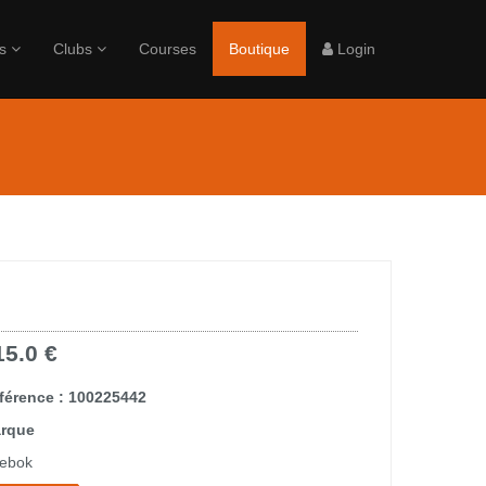
rs
Clubs
Courses
Boutique
Login
15.0 €
férence : 100225442
rque
ebok