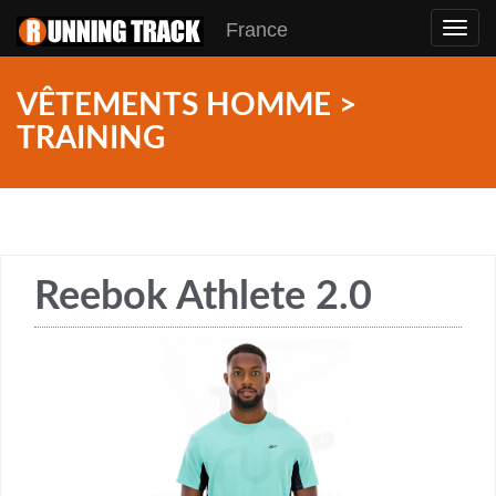
France
Toggl
navig
VÊTEMENTS HOMME >
TRAINING
Reebok Athlete 2.0