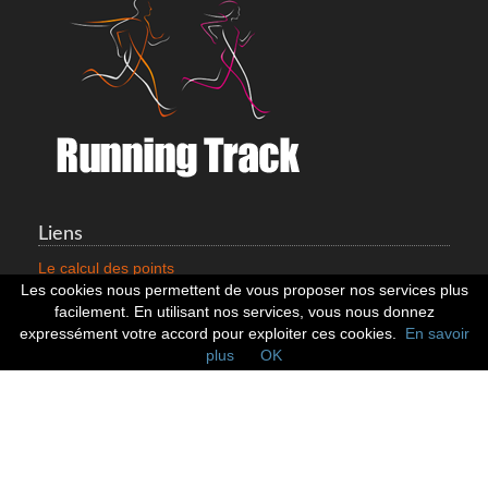
Liens
Le calcul des points
Mentions légales
Les cookies nous permettent de vous proposer nos services plus
Nous contacter
facilement. En utilisant nos services, vous nous donnez
Cookies
expressément votre accord pour exploiter ces cookies.
En savoir
plus
OK
Statistiques
799353 Coureurs
258533 Clubs
128380 Courses