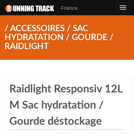
France
Toggl
navig
/ ACCESSOIRES / SAC
HYDRATATION / GOURDE /
RAIDLIGHT
Raidlight Responsiv 12L
M Sac hydratation /
Gourde déstockage