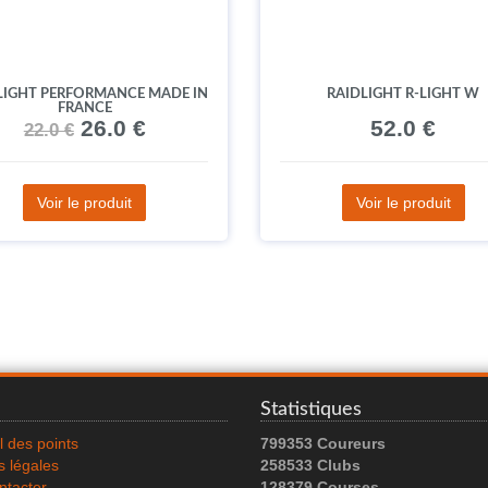
LIGHT PERFORMANCE MADE IN
RAIDLIGHT R-LIGHT W
FRANCE
26.0 €
52.0 €
22.0 €
Voir le produit
Voir le produit
Statistiques
l des points
799353 Coureurs
 légales
258533 Clubs
ntacter
128379 Courses