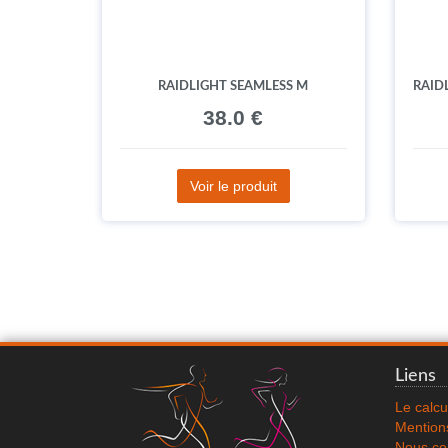
RAIDLIGHT SEAMLESS M
RAID
38.0 €
Voir le produit
Liens
Le calcu
Mentions
Nous co