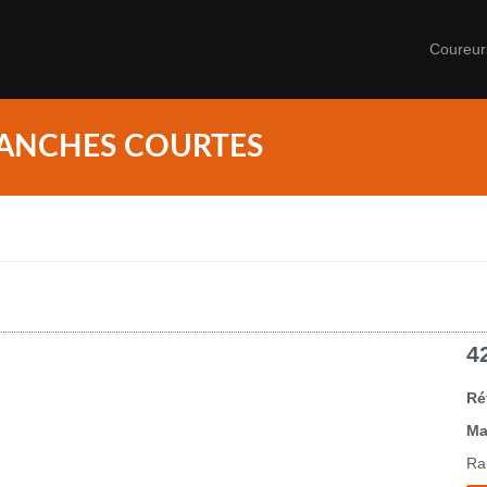
Coureu
ANCHES COURTES
4
Ré
Ma
Rai