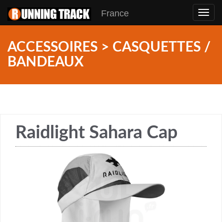
France
Toggl
navig
ACCESSOIRES > CASQUETTES /
BANDEAUX
Raidlight Sahara Cap