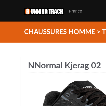
France
CHAUSSURES HOMME > T
NNormal Kjerag 02