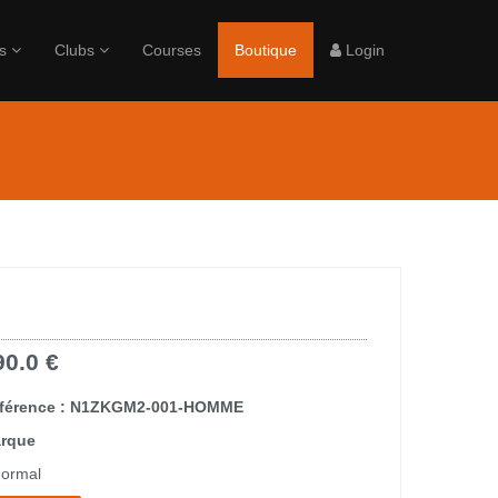
rs
Clubs
Courses
Boutique
Login
90.0 €
férence : N1ZKGM2-001-HOMME
rque
ormal