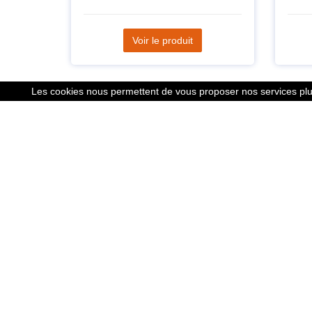
Voir le produit
Les cookies nous permettent de vous proposer nos services plus
Liens
Le calcu
Mentions
Nous co
Cookies