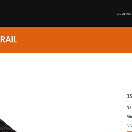
Coureu
RAIL
1
Ré
Ma
NN