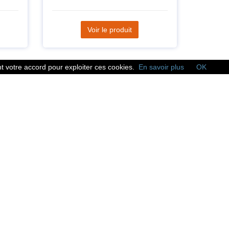
Voir le produit
 votre accord pour exploiter ces cookies.
En savoir plus
OK
Réseaux sociaux
Suivez nous sur les
réseaux sociaux :