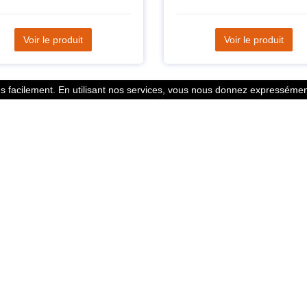
Voir le produit
Voir le produit
 facilement. En utilisant nos services, vous nous donnez expressément
Statistiques
l des points
799353 Coureurs
 légales
258533 Clubs
ntacter
128382 Courses
© 2026 Running Track. All rights reserved.