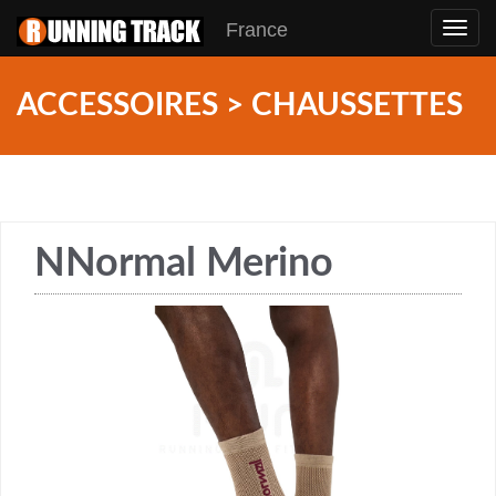
France
Toggl
navig
ACCESSOIRES > CHAUSSETTES
NNormal Merino