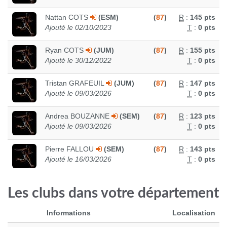
Nattan COTS
(ESM)
(
87
)
R
:
145 pts
Ajouté le 02/10/2023
T
:
0 pts
Ryan COTS
(JUM)
(
87
)
R
:
155 pts
Ajouté le 30/12/2022
T
:
0 pts
Tristan GRAFEUIL
(JUM)
(
87
)
R
:
147 pts
Ajouté le 09/03/2026
T
:
0 pts
Andrea BOUZANNE
(SEM)
(
87
)
R
:
123 pts
Ajouté le 09/03/2026
T
:
0 pts
Pierre FALLOU
(SEM)
(
87
)
R
:
143 pts
Ajouté le 16/03/2026
T
:
0 pts
Les clubs dans votre département
Informations
Localisation