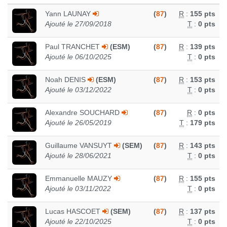
Yann LAUNAY
(
87
)
R
:
155 pts
ADIDAS HOODIE FRANCE
Ajouté le 27/09/2018
T
:
0 pts
35.0 €
Paul TRANCHET
(ESM)
(
87
)
R
:
139 pts
Ajouté le 06/10/2025
T
:
0 pts
Voir le produit
Noah DENIS
(ESM)
(
87
)
R
:
153 pts
Ajouté le 03/12/2022
T
:
0 pts
Alexandre SOUCHARD
(
87
)
R
:
0 pts
Ajouté le 26/05/2019
T
:
179 pts
Guillaume VANSUYT
(SEM)
(
87
)
R
:
143 pts
Ajouté le 28/06/2021
T
:
0 pts
Emmanuelle MAUZY
(
87
)
R
:
155 pts
Ajouté le 03/11/2022
T
:
0 pts
Lucas HASCOET
(SEM)
(
87
)
R
:
137 pts
Ajouté le 22/10/2025
T
:
0 pts