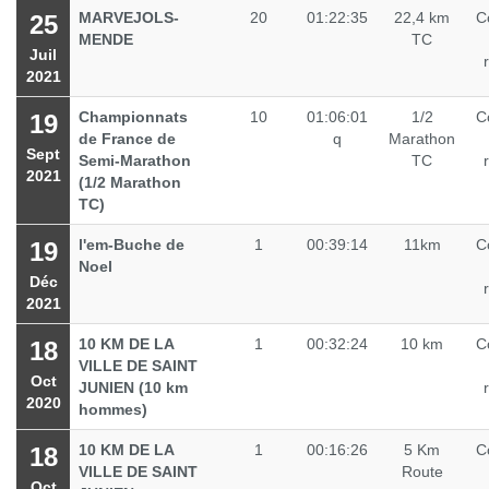
MARVEJOLS-
20
01:22:35
22,4 km
C
25
MENDE
TC
Juil
2021
Championnats
10
01:06:01
1/2
C
19
de France de
q
Marathon
Sept
Semi-Marathon
TC
2021
(1/2 Marathon
TC)
l'em-Buche de
1
00:39:14
11km
C
19
Noel
Déc
2021
10 KM DE LA
1
00:32:24
10 km
C
18
VILLE DE SAINT
Oct
JUNIEN (10 km
2020
hommes)
10 KM DE LA
1
00:16:26
5 Km
C
18
VILLE DE SAINT
Route
Oct