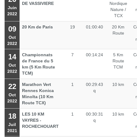
DE VASSIVIERE
Nordique
Juin
Nature /
2022
TCX
20 Km de Paris
19
01:00:40
20 Km
C
09
Route
Oct
2022
Championnats
7
00:14:24
5 Km
C
14
de France du 5
Route
Oct
km (5 Km Route
TCM
2022
TCM)
Marathon Vert
1
00:29:43
10 km
C
22
Rennes Konica
q
Oct
Minolta (10 Km
2022
Route TCX)
LES 10 KM
1
00:30:31
10 km
C
18
VAYRES -
q
Juil
ROCHECHOUART
2021