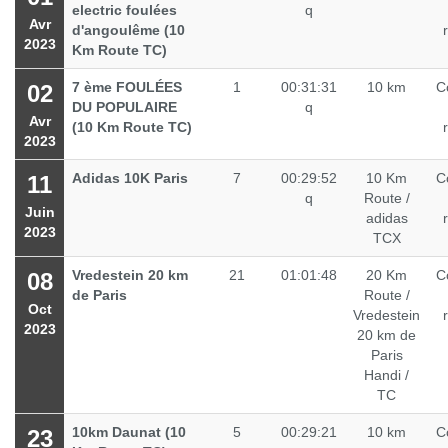
electric foulées
q
Avr
d'angoulême (10
2023
Km Route TC)
7 ème FOULÉES
1
00:31:31
10 km
C
02
DU POPULAIRE
q
Avr
(10 Km Route TC)
2023
Adidas 10K Paris
7
00:29:52
10 Km
C
11
q
Route /
Juin
adidas
2023
TCX
Vredestein 20 km
21
01:01:48
20 Km
C
08
de Paris
Route /
Oct
Vredestein
2023
20 km de
Paris
Handi /
TC
10km Daunat (10
5
00:29:21
10 km
C
23