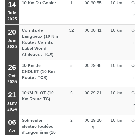
10 Km Du Gosier
1
00:30:55
10 km
C
14
Juin
2025
Corrida de
32
00:30:41
10 km
C
20
Langueux (10 Km
Juin
Route / Corrida
2025
Label World
Athletics / TCX)
10 Km de
5
00:29:48
10 km
C
26
CHOLET (10 Km
Oct
Route / TCX)
2025
10KM BLOT (10
6
00:29:21
10 km
C
21
Km Route TC)
Janv
2024
Schneider
2
00:29:20
10 km
C
06
electric foulées
q
Avr
d'angoulême (10