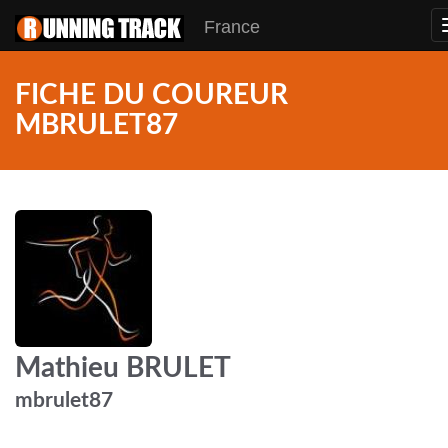
France
FICHE DU COUREUR
MBRULET87
Mathieu BRULET
mbrulet87