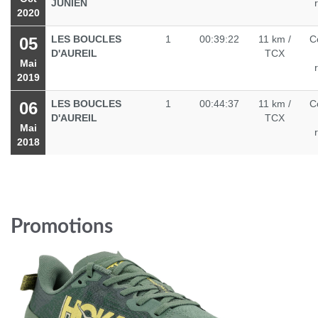
JUNIEN
2020
LES BOUCLES
1
00:39:22
11 km /
C
05
D'AUREIL
TCX
Mai
2019
LES BOUCLES
1
00:44:37
11 km /
C
06
D'AUREIL
TCX
Mai
2018
Promotions