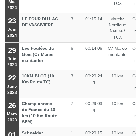
Mai
TCX
2024
LE TOUR DU LAC
3
01:15:14
Marche
C
23
DE VASSIVIERE
Nordique
Juin
Nature /
2024
TCX
Les Foulées du
6
00:14:06
C7 Marée
C
29
Gois (C7 Marée
montante
Juin
montante)
2024
10KM BLOT (10
3
00:29:24
10 km
C
22
Km Route TC)
q
Janv
2023
Championnats
7
00:29:03
10 km
C
26
de France du 10
q
Mars
km (10 Km Route
2023
SEM)
Schneider
1
00:29:15
10 km
C
01