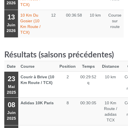
2026
TCX)
10 Km Du
12
00:36:58
10 km
Course
13
Gosier (10
sur
Juin
Km Route /
route
2026
TCX)
Résultats (saisons précédentes)
Date
Course
Position
Temps
Distance
Courir à Brive (10
2
00:29:52
10 km
C
23
Km Route / TCX)
q
Mai
2025
Adidas 10K Paris
8
00:30:05
10 Km
C
08
Route /
Juin
adidas
2025
TCX