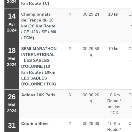
2024
Km Route TC)
Championnats
4
00:29:24
10 km
C
14
de France du 10
Avr
km (10 Km Route
2024
/ CF U23 / SE / M0
/ TCM)
SEMI-MARATHON
2
00:29:59
10 km
C
18
INTERNATIONAL
q
Mai
- LES SABLES
2024
D'OLONNE (10
Km Route / 10km
LES SABLES
D'OLONNE / TCX)
Adidas 10K Paris
6
00:30:20
10 Km
C
26
q
Route /
Mai
adidas
2024
TCX
Courir à Brive
2
00:29:39
10 Km
C
31
Route /