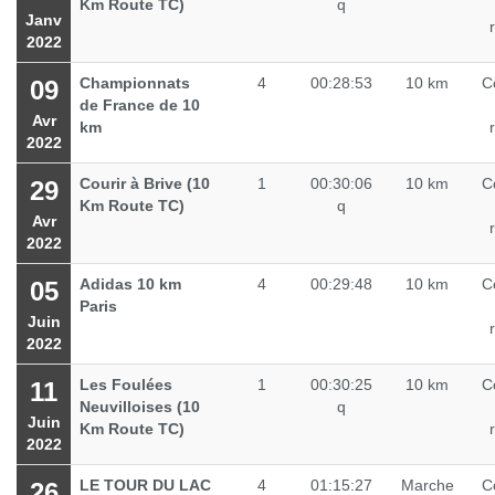
Km Route TC)
q
Janv
2022
Championnats
4
00:28:53
10 km
C
09
de France de 10
Avr
km
2022
Courir à Brive (10
1
00:30:06
10 km
C
29
Km Route TC)
q
Avr
2022
Adidas 10 km
4
00:29:48
10 km
C
05
Paris
Juin
2022
Les Foulées
1
00:30:25
10 km
C
11
Neuvilloises (10
q
Juin
Km Route TC)
2022
LE TOUR DU LAC
4
01:15:27
Marche
C
26