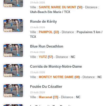
15 Août 2026
Ville :
SAINTE MARIE DU MONT
(
50
)
- Distance :
Utah-Beach-Ste Marie / TCX
Ronde de Kérity
15 Août 2026
Ville :
PAIMPOL
(
22
)
- Distance :
Populaires 5 km /
TCX
Blue Run Decathlon
15 Août 2026
Ville :
YUTZ
(
57
)
- Distance :
NC
Corrida de Montcy-Notre-Dame
15 Août 2026
Ville :
MONTCY NOTRE DAME
(
08
)
- Distance :
NC
Foulée Du Cézallier
15 Août 2026
Ville :
Marcenat
(
15
)
- Distance :
NC