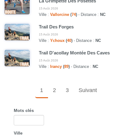
La Grimpette Des Posettes
15 Août 2026
Ville :
Vallorcine
(
74
)
- Distance :
NC
Trail Des Forges
15 Août 2026
Ville :
Ychoux
(
40
)
- Distance :
NC
Trail D'acollay Montée Des Caves
15 Août 2026
Ville :
Irancy
(
89
)
- Distance :
NC
1
2
3
Suivant
Mots clés
Ville