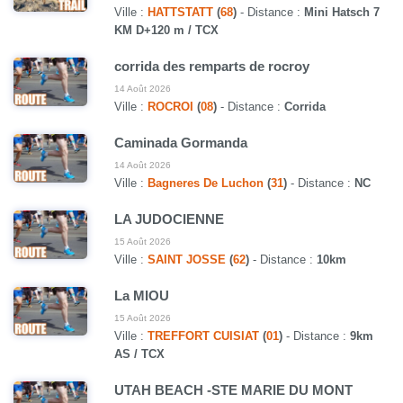
Ville :
HATTSTATT
(
68
)
- Distance :
Mini Hatsch 7
KM D+120 m / TCX
corrida des remparts de rocroy
14 Août 2026
Ville :
ROCROI
(
08
)
- Distance :
Corrida
Caminada Gormanda
14 Août 2026
Ville :
Bagneres De Luchon
(
31
)
- Distance :
NC
LA JUDOCIENNE
15 Août 2026
Ville :
SAINT JOSSE
(
62
)
- Distance :
10km
La MIOU
15 Août 2026
Ville :
TREFFORT CUISIAT
(
01
)
- Distance :
9km
AS / TCX
UTAH BEACH -STE MARIE DU MONT