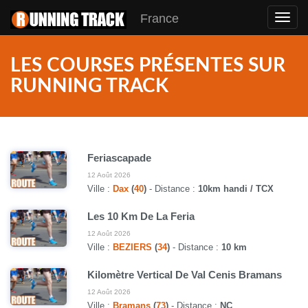
France
Toggl
navig
LES COURSES PRÉSENTES SUR
RUNNING TRACK
Feriascapade
12 Août 2026
Ville :
Dax
(
40
)
- Distance :
10km handi / TCX
Les 10 Km De La Feria
12 Août 2026
Ville :
BEZIERS
(
34
)
- Distance :
10 km
Kilomètre Vertical De Val Cenis Bramans
12 Août 2026
Ville :
Bramans
(
73
)
- Distance :
NC