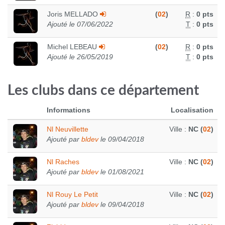
Joris MELLADO
(
02
)
R
:
0 pts
Ajouté le 07/06/2022
T
:
0 pts
Michel LEBEAU
(
02
)
R
:
0 pts
Ajouté le 26/05/2019
T
:
0 pts
Les clubs dans ce département
Informations
Localisation
Nl Neuvillette
Ville :
NC (
02
)
Ajouté par
bldev
le 09/04/2018
Nl Raches
Ville :
NC (
02
)
Ajouté par
bldev
le 01/08/2021
Nl Rouy Le Petit
Ville :
NC (
02
)
Ajouté par
bldev
le 09/04/2018