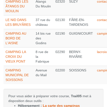
CAMPING LES
Ãtangs
02320
SUZY
contac
ÃTANGS DU
Du Moulin
MOULIN
LE NID DANS
37 rue du
02130
FÃRE-EN-
contac
LES BRUYÃRES
château
TARDENOIS
CAMPING AU
14 bis rue
02190
GUIGNICOURT
campin
BORD DE
des
L'AISNE
Godins
CAMPING LA
8 rue de
02290
BERNY-
lacro
CROIX DU
la
RIVIÃRE
VIEUX PONT
Fabrique
CAMPING
Avenue
02200
SOISSONS
campi
MUNICIPAL DE
du Mail
SOISSONS
Pour vous aider à préparer votre course,
Trail05
met à
disposition deux outils :
Hébergement :
La carte des campings