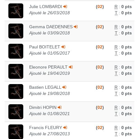
Julie LOMBARDI
(
02
)
R
:
0 pts
Ajouté le 26/03/2018
T
:
0 pts
Gemma DAEDENNES
(
02
)
R
:
0 pts
Ajouté le 03/09/2018
T
:
0 pts
Paul BOITELET
(
02
)
R
:
0 pts
Ajouté le 01/05/2017
T
:
0 pts
Eleonore PERAULT
(
02
)
R
:
0 pts
Ajouté le 19/04/2019
T
:
0 pts
Bastien LEGALL
(
02
)
R
:
0 pts
Ajouté le 19/08/2018
T
:
0 pts
Dimitri HOPIN
(
02
)
R
:
0 pts
Ajouté le 01/08/2021
T
:
0 pts
Francis FLEURY
(
02
)
R
:
0 pts
Ajouté le 27/08/2013
T
:
0 pts