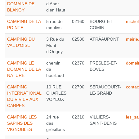
DOMAINE DE
d'Anor
BLANGY
d'en Haut
CAMPING DE LA
5 rue de
02160
BOURG-ET-
michel
POINTE
moulins
COMIN
CAMPING DU
3 Rue du
02580
ÃTRÃAUPONT
mairi
VAL D'OISE
Mont
d'Origny
CAMPING LE
chemin
02370
PRESLES-ET-
domai
DOMAINE DE LA
de
BOVES
NATURE
bourfaud
CAMPING
10 RUE
02790
SERAUCOURT-
conta
INTERNATIONAL
CHARLES
LE-GRAND
DU VIVIER AUX
VOYEUX
CARPES
CAMPING LES
24 rue
02310
VILLIERS-
les_s
SAPINS DES
des
SAINT-DENIS
VIGNOBLES
grésillons