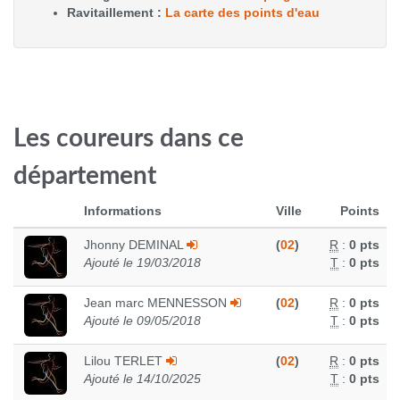
Ravitaillement :
La carte des points d'eau
Les coureurs dans ce
département
Informations
Ville
Points
Jhonny DEMINAL
(
02
)
R
:
0 pts
Ajouté le 19/03/2018
T
:
0 pts
Jean marc MENNESSON
(
02
)
R
:
0 pts
Ajouté le 09/05/2018
T
:
0 pts
Lilou TERLET
(
02
)
R
:
0 pts
Ajouté le 14/10/2025
T
:
0 pts