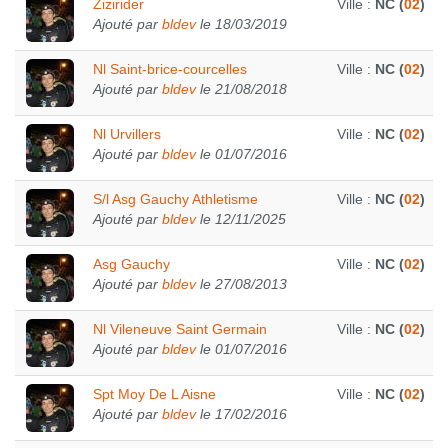
Zizirider
Ville :
NC (
02
)
Ajouté par
bldev
le 18/03/2019
Nl Saint-brice-courcelles
Ville :
NC (
02
)
Ajouté par
bldev
le 21/08/2018
Nl Urvillers
Ville :
NC (
02
)
Ajouté par
bldev
le 01/07/2016
S/l Asg Gauchy Athletisme
Ville :
NC (
02
)
Ajouté par
bldev
le 12/11/2025
Asg Gauchy
Ville :
NC (
02
)
Ajouté par
bldev
le 27/08/2013
Nl Vileneuve Saint Germain
Ville :
NC (
02
)
Ajouté par
bldev
le 01/07/2016
Spt Moy De L Aisne
Ville :
NC (
02
)
Ajouté par
bldev
le 17/02/2016