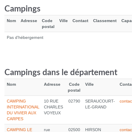
Campings
Nom
Adresse
Code
Ville
Contact
Classement
Capa
postal
Pas d'hébergement
NIKE AIR ZOOM ALPHAFLY NEXT% 3
310.0 €
Campings dans le département
Voir le produit
Nom
Adresse
Code
Ville
Conta
postal
CAMPING
10 RUE
02790
SERAUCOURT-
conta
INTERNATIONAL
CHARLES
LE-GRAND
DU VIVIER AUX
VOYEUX
CARPES
CAMPING LE
rue
02500
HIRSON
conta