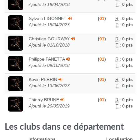
Ajouté le 19/04/2018
T
:
0 pts
Sylvain LIGONNET
(
01
)
R
:
0 pts
Ajouté le 18/04/2023
T
:
0 pts
Christian GOURWAY
(
01
)
R
:
0 pts
Ajouté le 01/10/2018
T
:
0 pts
Philippe PANETTA
(
01
)
R
:
0 pts
Ajouté le 09/10/2018
T
:
0 pts
Kevin PERRIN
(
01
)
R
:
0 pts
Ajouté le 13/06/2023
T
:
0 pts
Thierry BRUNE
(
01
)
R
:
0 pts
Ajouté le 26/05/2019
T
:
0 pts
Les clubs dans ce département
Informations
Localisation