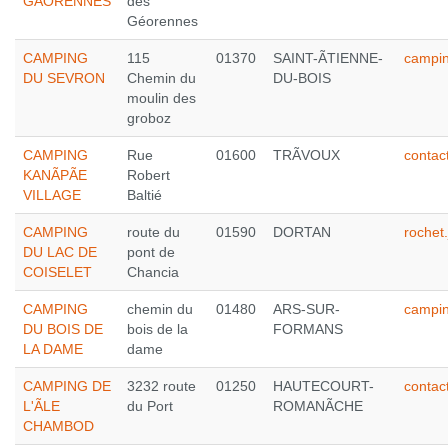
GÃORENNES
des
Géorennes
CAMPING
115
01370
SAINT-ÃTIENNE-
campi
DU SEVRON
Chemin du
DU-BOIS
moulin des
groboz
CAMPING
Rue
01600
TRÃVOUX
contac
KANÃPÃE
Robert
VILLAGE
Baltié
CAMPING
route du
01590
DORTAN
rochet
DU LAC DE
pont de
COISELET
Chancia
CAMPING
chemin du
01480
ARS-SUR-
campin
DU BOIS DE
bois de la
FORMANS
LA DAME
dame
CAMPING DE
3232 route
01250
HAUTECOURT-
conta
L'ÃLE
du Port
ROMANÃCHE
CHAMBOD