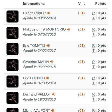
Informations
Ville
Points
Cedric RIVIER
(
01
)
R
:
0 pts
Ajouté le 03/06/2019
T
:
0 pts
Philippe-christ MONTORIO
(
01
)
R
:
0 pts
Ajouté le 07/07/2018
T
:
0 pts
Eric TOMATIS
(
01
)
R
:
0 pts
Ajouté le 24/02/2017
T
:
0 pts
Severine MALIN
(
01
)
R
:
0 pts
Ajouté le 06/09/2018
T
:
0 pts
Eric PUTOUD
(
01
)
R
:
0 pts
Ajouté le 07/03/2019
T
:
0 pts
Bertrand VALLOT
(
01
)
R
:
0 pts
Ajouté le 19/03/2018
T
:
0 pts
Michel VALFORT
(
01
)
R
:
0 pts