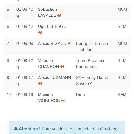
5
01:08:40
Sebastien
M0M
q
LASALLE
6
01:08:42
Ugo LEBESGUE
SEM
7
01:09:09
Alexis RIGAUD
Bourg En Bresse
M0M
Triathlon
8
01:09:12
Valentin
Team Provence
SEM
q
CHANRON
Endurance
9
01:09:17
Alexis LUDMANN
S/l Annecy Haute
SEM
q
Savoie A.
10
01:09:19
Maxime
Dma
SEM
VIGNERON
Attention !
Pour voir la liste complète des résultats,