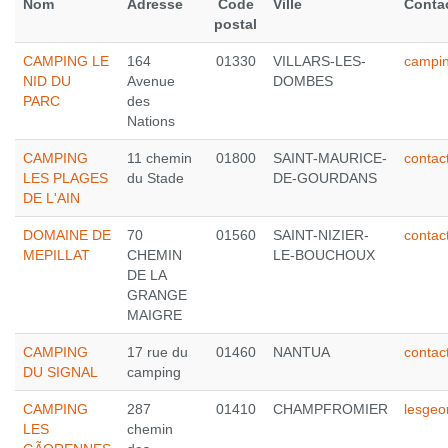
Nom
Adresse
Code
Ville
Conta
postal
CAMPING LE
164
01330
VILLARS-LES-
campi
NID DU
Avenue
DOMBES
PARC
des
Nations
CAMPING
11 chemin
01800
SAINT-MAURICE-
contac
LES PLAGES
du Stade
DE-GOURDANS
DE L'AIN
DOMAINE DE
70
01560
SAINT-NIZIER-
contac
MEPILLAT
CHEMIN
LE-BOUCHOUX
DE LA
GRANGE
MAIGRE
CAMPING
17 rue du
01460
NANTUA
contac
DU SIGNAL
camping
CAMPING
287
01410
CHAMPFROMIER
lesge
LES
chemin