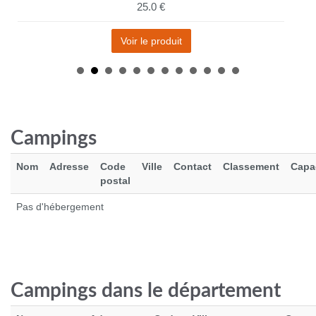
25.0 €
Voir le produit
Campings
Nom
Adresse
Code
Ville
Contact
Classement
Capa
postal
Pas d'hébergement
CIELE GOCAP SC - COMP - WWM CITY BERLIN
45.0 €
Campings dans le département
Voir le produit