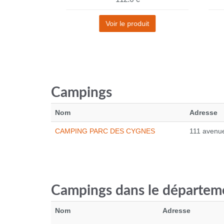
t
Voir le produit
Campings
Nom
Adresse
CAMPING PARC DES CYGNES
111 avenu
Campings dans le départem
Nom
Adresse