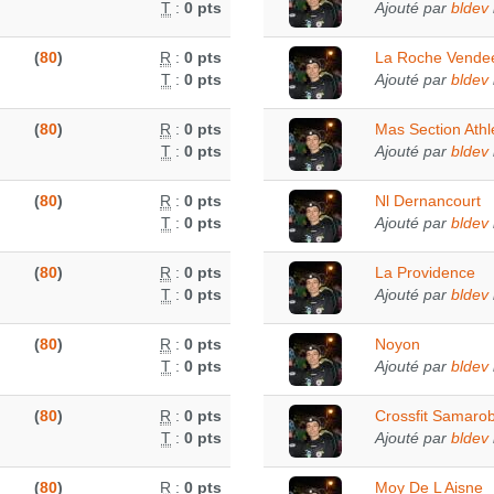
T
:
0 pts
Ajouté par
bldev
(
80
)
R
:
0 pts
La Roche Vendee
T
:
0 pts
Ajouté par
bldev
(
80
)
R
:
0 pts
Mas Section Athl
T
:
0 pts
Ajouté par
bldev
(
80
)
R
:
0 pts
Nl Dernancourt
T
:
0 pts
Ajouté par
bldev
(
80
)
R
:
0 pts
La Providence
T
:
0 pts
Ajouté par
bldev
(
80
)
R
:
0 pts
Noyon
T
:
0 pts
Ajouté par
bldev
(
80
)
R
:
0 pts
Crossfit Samarob
T
:
0 pts
Ajouté par
bldev
(
80
)
R
:
0 pts
Moy De L Aisne