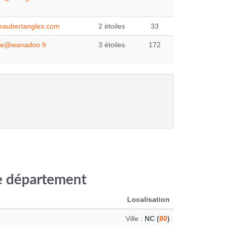
aubertangles.com
2 étoiles
33
se@wanadoo.fr
3 étoiles
172
ce département
Localisation
Ville :
NC (
80
)