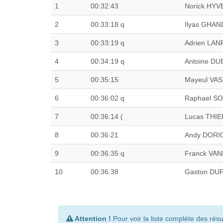
1
00:32:43
Norick HY
2
00:33:18 q
Ilyas GHA
3
00:33:19 q
Adrien LA
4
00:34:19 q
Antoine D
5
00:35:15
Mayeul VA
6
00:36:02 q
Raphael S
7
00:36:14 (
Lucas THI
8
00:36:21
Andy DOR
9
00:36:35 q
Franck V
10
00:36:38
Gaston D
Attention !
Pour voir la liste complète des rés