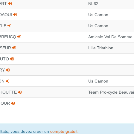
VERT
Nl-62
NDAOUI
Us Camon
NFLE
Us Camon
UBREUCQ
Amicale Val De Somme
SSEUR
Lille Triathlon
OUTO
ERY
ION
Us Camon
ANHOUTTE
Team Pro-cycle Beauva
UFOUR
ultats, vous devez créer un
compte gratuit
.