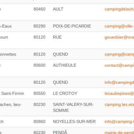
e
80460
AULT
campingdelach
s-Eaux
80290
POIX-DE-PICARDIE
camping@ville-p
court
80120
RUE
gouesbier@ora
onnettes
80120
QUEND
camping@camp
t
80600
AUTHIEULE
contact@campi
80120
QUEND
info@campingd
 Saint-Firmin
80550
LE CROTOY
lesaubepines@
ches, lieu-
80230
SAINT-VALERY-SUR-
camping.les.et
SOMME
ch
80860
NOYELLES-SUR-MER
info@camping-le
e
80230
PENDÃ
mairie-de-pen