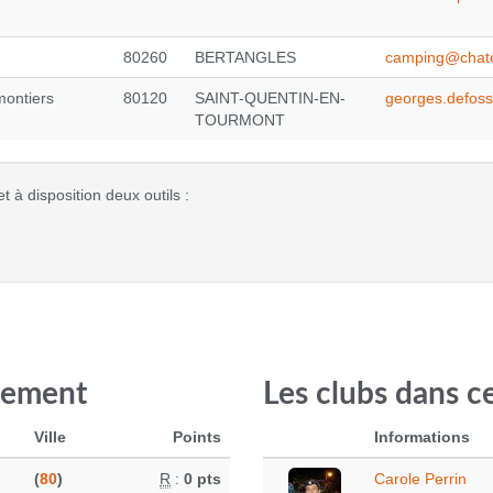
80260
BERTANGLES
camping@chate
montiers
80120
SAINT-QUENTIN-EN-
georges.defos
TOURMONT
 à disposition deux outils :
tement
Les clubs dans 
Ville
Points
Informations
(
80
)
R
:
0 pts
Carole Perrin