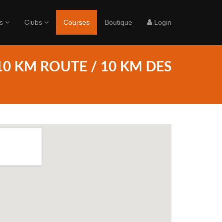
rs
Clubs
Courses
Boutique
Login
10 KM ROUTE / 10 KM DES