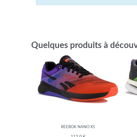
Quelques produits à découv
H TWIST
REEBOK NANO X5
A
112.0 €