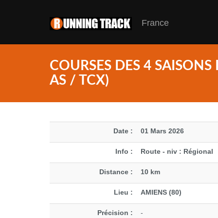
France
COURSES DES 4 SAISONS 
AS / TCX)
Date :
01 Mars 2026
Info :
Route - niv : Régional
Distance :
10 km
Lieu :
AMIENS (80)
Précision :
-