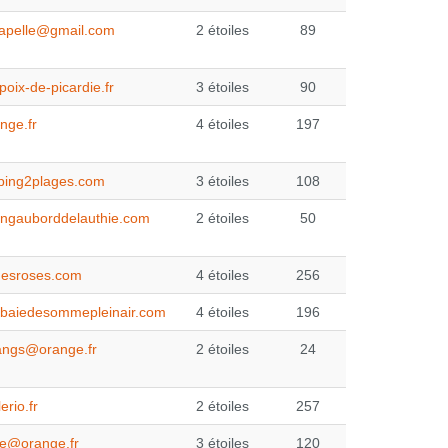
apelle@gmail.com
2 étoiles
89
oix-de-picardie.fr
3 étoiles
90
nge.fr
4 étoiles
197
ing2plages.com
3 étoiles
108
ngauborddelauthie.com
2 étoiles
50
esroses.com
4 étoiles
256
baiedesommepleinair.com
4 étoiles
196
angs@orange.fr
2 étoiles
24
rio.fr
2 étoiles
257
de@orange.fr
3 étoiles
120