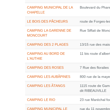
CAMPING MUNICIPAL DE LA
Boulevard du Phar
CHAPELLE
LE BOIS DES PÃCHEURS
route de Forges-le
CAMPING LA GARENNE DE
Rue Siffait de Mon
MONCOURT
CAMPING DES 2 PLAGES
13/15 rue des mais
CAMPING AU BORD DE
11 bis route d'alber
L'AUTHIE
CAMPING DES ROSES
7 Rue des floralies
CAMPING LES AUBÃPINES
800 rue de la maye
CAMPING LES ÃTANGS
1115 route de Gama
dit RIBEAUVILLE
CAMPING LE RIO
23 rue Maréchal fo
CAMPING MUNICIPAL LE
rue du 11 novembr