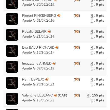
Ajouté le 20/06/2019
T
:
0 pts
Florent FINKENBERG
(
93
)
R
:
0 pts
Ajouté le 01/07/2016
T
:
0 pts
Rosalie BELAIR
(
93
)
R
:
0 pts
Ajouté le 21/04/2014
T
:
0 pts
Eva BALU-RICHARD
(
93
)
R
:
0 pts
Ajouté le 16/10/2017
T
:
0 pts
Imazatene AHMED
(
93
)
R
:
0 pts
Ajouté le 09/09/2019
T
:
0 pts
Remi ESPEJO
(
93
)
R
:
0 pts
Ajouté le 26/10/2021
T
:
0 pts
Valentine LEBLANC
(CAF)
(
93
)
R
:
155 pts
Ajouté le 15/05/2023
T
:
0 pts