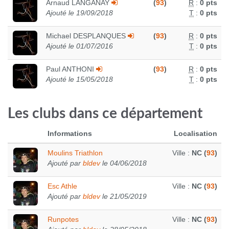
Arnaud LANGANAY
(
93
)
R
:
0 pts
Ajouté le 19/09/2018
T
:
0 pts
Michael DESPLANQUES
(
93
)
R
:
0 pts
Ajouté le 01/07/2016
T
:
0 pts
Paul ANTHONI
(
93
)
R
:
0 pts
Ajouté le 15/05/2018
T
:
0 pts
Les clubs dans ce département
Informations
Localisation
Moulins Triathlon
Ville :
NC (
93
)
Ajouté par
bldev
le 04/06/2018
Esc Athle
Ville :
NC (
93
)
Ajouté par
bldev
le 21/05/2019
Runpotes
Ville :
NC (
93
)