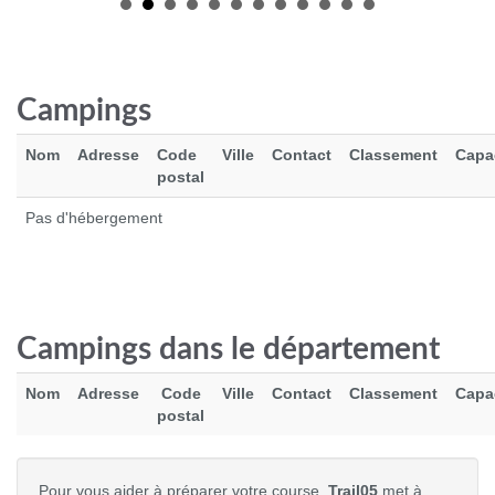
Campings
Nom
Adresse
Code
Ville
Contact
Classement
Capa
postal
Pas d'hébergement
STANCE STAGGERED ULTRA LIGHT QUARTER
17.0 €
Campings dans le département
Voir le produit
Nom
Adresse
Code
Ville
Contact
Classement
Capa
postal
Pour vous aider à préparer votre course,
Trail05
met à