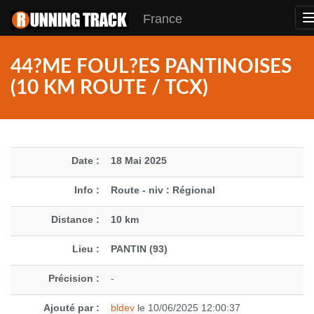
France
44?ME FOUL?ES PANTINOISES
(10 KM ROUTE / TCX)
Date :
18 Mai 2025
Info :
Route - niv : Régional
Distance :
10 km
Lieu :
PANTIN (93)
Précision :
-
Ajouté par :
bldev
le 10/06/2025 12:00:37