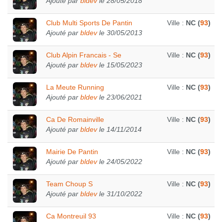
Ajouté par
bldev
le 28/05/2018
Club Multi Sports De Pantin
Ville :
NC (
93
)
Ajouté par
bldev
le 30/05/2013
Club Alpin Francais - Se
Ville :
NC (
93
)
Ajouté par
bldev
le 15/05/2023
La Meute Running
Ville :
NC (
93
)
Ajouté par
bldev
le 23/06/2021
Ca De Romainville
Ville :
NC (
93
)
Ajouté par
bldev
le 14/11/2014
Mairie De Pantin
Ville :
NC (
93
)
Ajouté par
bldev
le 24/05/2022
Team Choup S
Ville :
NC (
93
)
Ajouté par
bldev
le 31/10/2022
Ca Montreuil 93
Ville :
NC (
93
)