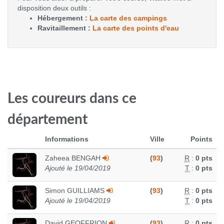
disposition deux outils :
Hébergement :
La carte des campings
Ravitaillement :
La carte des points d'eau
Les coureurs dans ce
département
Informations
Ville
Points
Zaheea BENGAH
(
93
)
R
:
0 pts
Ajouté le 19/04/2019
T
:
0 pts
Simon GUILLIAMS
(
93
)
R
:
0 pts
Ajouté le 19/04/2019
T
:
0 pts
David GEOFFRION
(
93
)
R
:
0 pts