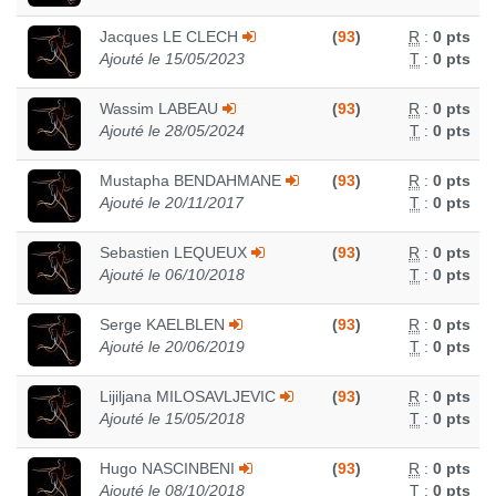
Jacques LE CLECH
(
93
)
R
:
0 pts
Ajouté le 15/05/2023
T
:
0 pts
Wassim LABEAU
(
93
)
R
:
0 pts
Ajouté le 28/05/2024
T
:
0 pts
Mustapha BENDAHMANE
(
93
)
R
:
0 pts
Ajouté le 20/11/2017
T
:
0 pts
Sebastien LEQUEUX
(
93
)
R
:
0 pts
Ajouté le 06/10/2018
T
:
0 pts
Serge KAELBLEN
(
93
)
R
:
0 pts
Ajouté le 20/06/2019
T
:
0 pts
Lijiljana MILOSAVLJEVIC
(
93
)
R
:
0 pts
Ajouté le 15/05/2018
T
:
0 pts
Hugo NASCINBENI
(
93
)
R
:
0 pts
Ajouté le 08/10/2018
T
:
0 pts