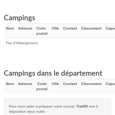
Campings
Nom
Adresse
Code
Ville
Contact
Classement
Capa
postal
Pas d'hébergement
ADIDAS COTTON FRANCE
30.0 €
Campings dans le département
Voir le produit
Nom
Adresse
Code
Ville
Contact
Classement
Capa
postal
Pour vous aider à préparer votre course,
Trail05
met à
disposition deux outils :