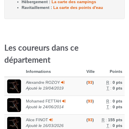
Hébergement :
La carte des campings
Ravitaillement :
La carte des points d'eau
Les coureurs dans ce
département
Informations
Ville
Points
Alexandre ROZOY
(
93
)
R
:
0 pts
Ajouté le 19/04/2019
T
:
0 pts
Mohamed FETTAH
(
93
)
R
:
0 pts
Ajouté le 24/06/2014
T
:
0 pts
Alice FINOT
(
93
)
R
:
155 pts
Ajouté le 16/03/2026
T
:
0 pts