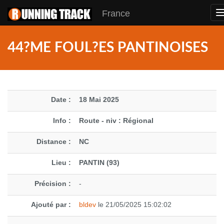
France
44?ME FOUL?ES PANTINOISES
Date :
18 Mai 2025
Info :
Route - niv : Régional
Distance :
NC
Lieu :
PANTIN (93)
Précision :
-
Ajouté par :
bldev
le 21/05/2025 15:02:02