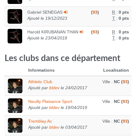
Gabriel SENEGAS
(
93
)
R
:
0 pts
Ajouté le 19/12/2023
T
:
0 pts
Harold KIRUBANAN THAN
(
93
)
R
:
0 pts
Ajouté le 23/04/2018
T
:
0 pts
Les clubs dans ce département
Informations
Localisation
Athletic Club
Ville :
NC (
93
)
Ajouté par
bldev
le 24/02/2017
Neuilly Plaisance Sport
Ville :
NC (
93
)
Ajouté par
bldev
le 19/04/2019
Tremblay Ac
Ville :
NC (
93
)
Ajouté par
bldev
le 03/04/2017