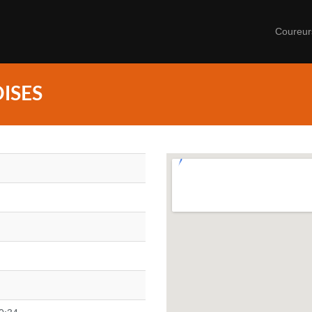
Coureu
ISES