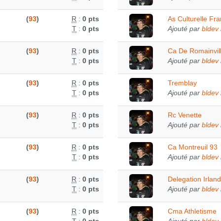
(
93
)
R
:
0 pts
As Culturelle F
T
:
0 pts
Ajouté par
bldev
(
93
)
R
:
0 pts
Ca De Romainvil
T
:
0 pts
Ajouté par
bldev
(
93
)
R
:
0 pts
Tremblay
T
:
0 pts
Ajouté par
bldev
(
93
)
R
:
0 pts
Rc Venette
T
:
0 pts
Ajouté par
bldev
(
93
)
R
:
0 pts
Ca Montreuil 93
T
:
0 pts
Ajouté par
bldev
(
93
)
R
:
0 pts
Delegation Irlan
T
:
0 pts
Ajouté par
bldev
(
93
)
R
:
0 pts
Cma Athletisme