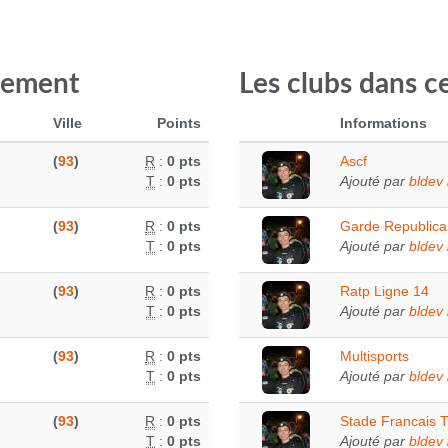
tement
Les clubs dans 
Ville
Points
Informations
(
93
)
R
:
0 pts
Ascf
T
:
0 pts
Ajouté par
bldev
(
93
)
R
:
0 pts
Garde Republica
T
:
0 pts
Ajouté par
bldev
(
93
)
R
:
0 pts
Ratp Ligne 14
T
:
0 pts
Ajouté par
bldev
(
93
)
R
:
0 pts
Multisports
T
:
0 pts
Ajouté par
bldev
(
93
)
R
:
0 pts
Stade Francais T
T
:
0 pts
Ajouté par
bldev