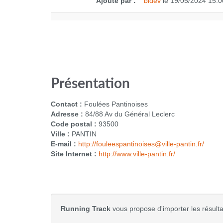
Ajouté par :
bldev
le 19/05/2024 15:0
Présentation
Contact :
Foulées Pantinoises
Adresse :
84/88 Av du Général Leclerc
Code postal :
93500
Ville :
PANTIN
E-mail :
http://fouleespantinoises@ville-pantin.fr/
Site Internet :
http://www.ville-pantin.fr/
Running Track
vous propose d'importer les résultat