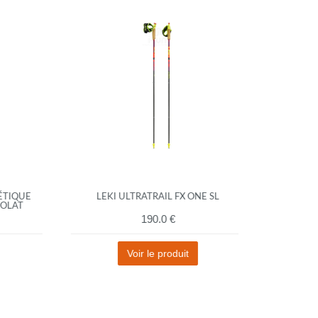
IQUE
LEKI ULTRATRAIL FX ONE SL
ASICS 
AT
RUNNING
190.0 €
Voir le produit