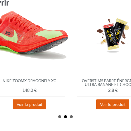
rir
IKE ZOOMX DRAGONFLY XC
OVERSTIMS BARRE ÉNERGÉT
ULTRA BANANE ET CHOCOL
148.0 €
2.8 €
Voir le produit
Voir le produit