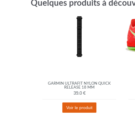
Quelques produits à découv
ION RUN
GARMIN ULTRAFIT NYLON QUICK
N
RELEASE 18 MM
39.0 €
t
Voir le produit