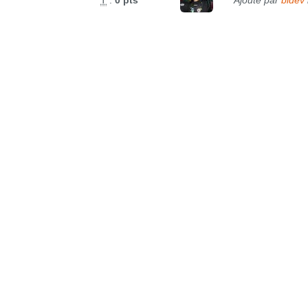
T
:
0 pts
Ajouté par
bldev