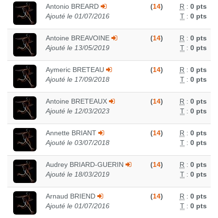
Antonio BREARD
(
14
)
R
:
0 pts
Ajouté le 01/07/2016
T
:
0 pts
Antoine BREAVOINE
(
14
)
R
:
0 pts
Ajouté le 13/05/2019
T
:
0 pts
Aymeric BRETEAU
(
14
)
R
:
0 pts
Ajouté le 17/09/2018
T
:
0 pts
Antoine BRETEAUX
(
14
)
R
:
0 pts
Ajouté le 12/03/2023
T
:
0 pts
Annette BRIANT
(
14
)
R
:
0 pts
Ajouté le 03/07/2018
T
:
0 pts
Audrey BRIARD-GUERIN
(
14
)
R
:
0 pts
Ajouté le 18/03/2019
T
:
0 pts
Arnaud BRIEND
(
14
)
R
:
0 pts
Ajouté le 01/07/2016
T
:
0 pts