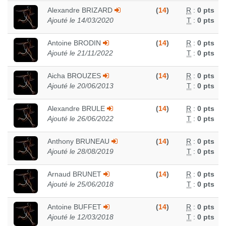
Alexandre BRIZARD
(
14
)
R
:
0 pts
Ajouté le 14/03/2020
T
:
0 pts
Antoine BRODIN
(
14
)
R
:
0 pts
Ajouté le 21/11/2022
T
:
0 pts
Aicha BROUZES
(
14
)
R
:
0 pts
Ajouté le 20/06/2013
T
:
0 pts
Alexandre BRULE
(
14
)
R
:
0 pts
Ajouté le 26/06/2022
T
:
0 pts
Anthony BRUNEAU
(
14
)
R
:
0 pts
Ajouté le 28/08/2019
T
:
0 pts
Arnaud BRUNET
(
14
)
R
:
0 pts
Ajouté le 25/06/2018
T
:
0 pts
Antoine BUFFET
(
14
)
R
:
0 pts
Ajouté le 12/03/2018
T
:
0 pts