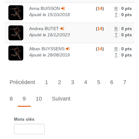
Anna BUISSON
(
14
)
R
:
0 pts
Ajouté le 15/10/2018
T
:
0 pts
Andrea BUTET
(
14
)
R
:
0 pts
Ajouté le 16/12/2023
T
:
0 pts
Alban BUYSSENS
(
14
)
R
:
0 pts
Ajouté le 28/08/2019
T
:
0 pts
Précédent
1
2
3
4
5
6
7
8
9
10
Suivant
Mots clés