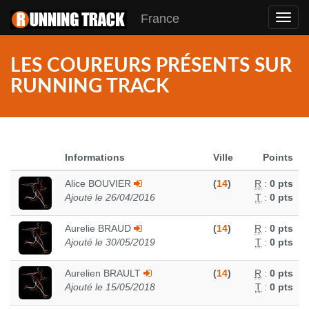
France
Toggl
navig
LES COUREURS PRÉSENTS SUR
RUNNING TRACK
Informations
Ville
Points
Alice BOUVIER
(
14
)
R
:
0 pts
Ajouté le 26/04/2016
T
:
0 pts
Aurelie BRAUD
(
14
)
R
:
0 pts
Ajouté le 30/05/2019
T
:
0 pts
Aurelien BRAULT
(
14
)
R
:
0 pts
Ajouté le 15/05/2018
T
:
0 pts