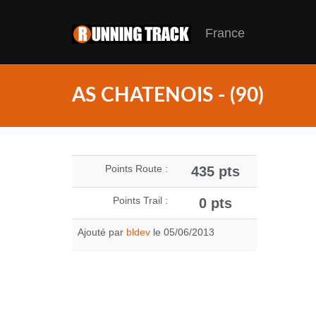
France
AS CHATENOIS - (90)
Points Route :
435 pts
Points Trail :
0 pts
Ajouté par
bldev
le 05/06/2013