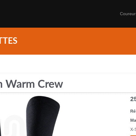
Coureu
TTES
rm Warm Crew
2
Ré
Ma
X-