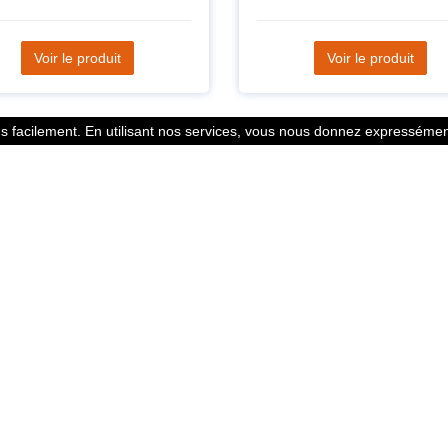
Voir le produit
Voir le produit
 facilement. En utilisant nos services, vous nous donnez expressément
Statistiques
l des points
799353 Coureurs
 légales
258533 Clubs
ntacter
128382 Courses
© 2026 Running Track. All rights reserved.