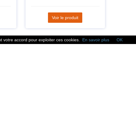
Voir le produit
 votre accord pour exploiter ces cookies.
En savoir plus
OK
Réseaux sociaux
Suivez nous sur les
réseaux sociaux :