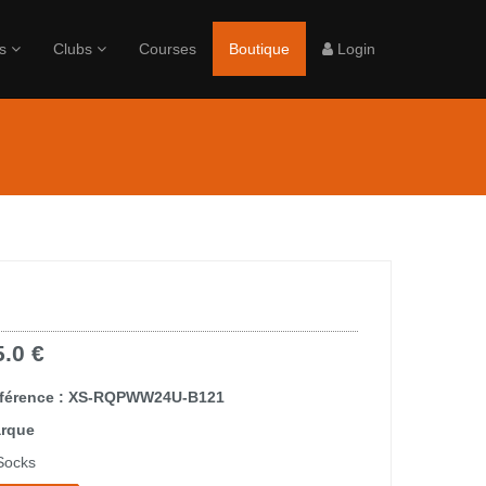
rs
Clubs
Courses
Boutique
Login
5.0 €
férence : XS-RQPWW24U-B121
rque
Socks