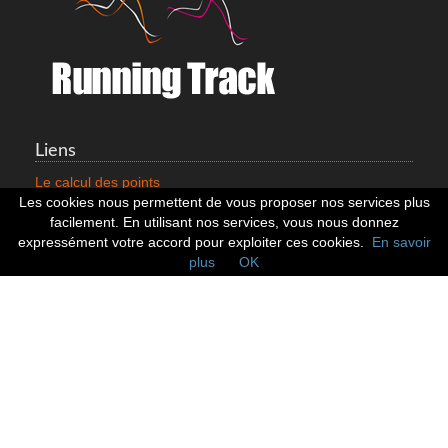
Liens
Le calcul des points
Mentions légales
Les cookies nous permettent de vous proposer nos services plus
Nous contacter
facilement. En utilisant nos services, vous nous donnez
Cookies
expressément votre accord pour exploiter ces cookies.
En savoir
plus
OK
Statistiques
799352 Coureurs
258532 Clubs
128382 Courses
Réseaux sociaux
Suivez nous sur les réseaux sociaux :