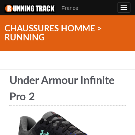
France
Toggl
navig
CHAUSSURES HOMME >
RUNNING
Under Armour Infinite
Pro 2