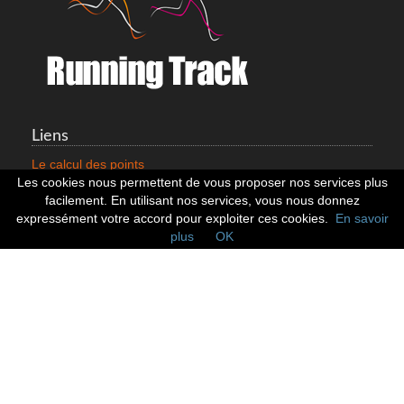
Liens
Le calcul des points
Mentions légales
Les cookies nous permettent de vous proposer nos services plus
Nous contacter
facilement. En utilisant nos services, vous nous donnez
Cookies
expressément votre accord pour exploiter ces cookies.
En savoir
plus
OK
Statistiques
799353 Coureurs
258533 Clubs
128382 Courses
Réseaux sociaux
Suivez nous sur les réseaux sociaux :