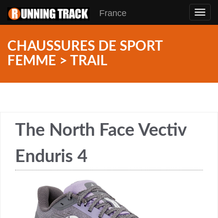
France
Toggl
navig
CHAUSSURES DE SPORT
FEMME > TRAIL
The North Face Vectiv
Enduris 4