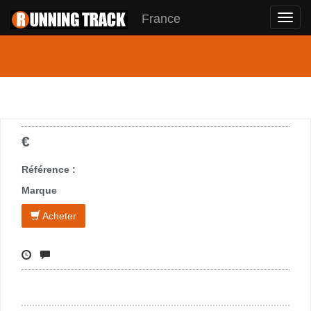
France
Toggl
navig
€
Référence :
Marque
Acheter