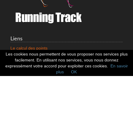
Liens
Le calcul des points
Mentions légales
Les cookies nous permettent de vous proposer nos services plus
Nous contacter
facilement. En utilisant nos services, vous nous donnez
Cookies
expressément votre accord pour exploiter ces cookies.
En savoir
plus
OK
Statistiques
799352 Coureurs
258532 Clubs
128382 Courses
Réseaux sociaux
Suivez nous sur les réseaux sociaux :