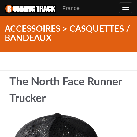
France
Toggl
navig
ACCESSOIRES > CASQUETTES /
BANDEAUX
The North Face Runner
Trucker