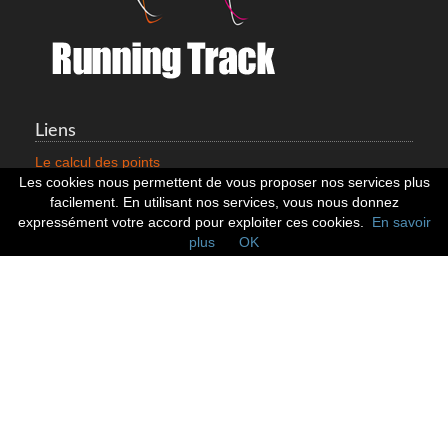
Liens
Le calcul des points
Mentions légales
Les cookies nous permettent de vous proposer nos services plus
Nous contacter
facilement. En utilisant nos services, vous nous donnez
Cookies
expressément votre accord pour exploiter ces cookies.
En savoir
plus
OK
Statistiques
799352 Coureurs
258532 Clubs
128382 Courses
Réseaux sociaux
Suivez nous sur les réseaux sociaux :