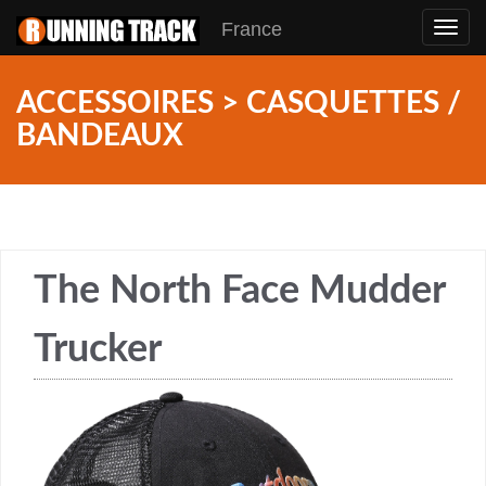
France
Toggl
navig
ACCESSOIRES > CASQUETTES /
BANDEAUX
The North Face Mudder
Trucker