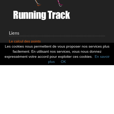
Liens
Le calcul des points
Mentions légales
Les cookies nous permettent de vous proposer nos services plus
Nous contacter
facilement. En utilisant nos services, vous nous donnez
Cookies
expressément votre accord pour exploiter ces cookies.
En savoir
plus
OK
Statistiques
799353 Coureurs
258533 Clubs
128380 Courses
Réseaux sociaux
Suivez nous sur les réseaux sociaux :