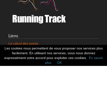
Liens
Le calcul des points
Mentions légales
Les cookies nous permettent de vous proposer nos services plus
Nous contacter
facilement. En utilisant nos services, vous nous donnez
Cookies
expressément votre accord pour exploiter ces cookies.
En savoir
plus
OK
Statistiques
799352 Coureurs
258532 Clubs
128403 Courses
Réseaux sociaux
Suivez nous sur les réseaux sociaux :