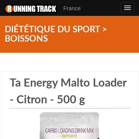
France
Toggl
navig
DIÉTÉTIQUE DU SPORT >
BOISSONS
Ta Energy Malto Loader
- Citron - 500 g