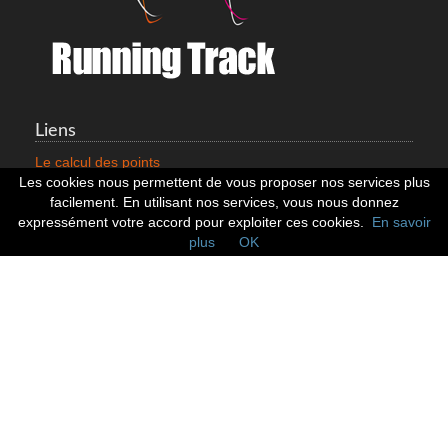
Liens
Le calcul des points
Mentions légales
Les cookies nous permettent de vous proposer nos services plus
Nous contacter
facilement. En utilisant nos services, vous nous donnez
Cookies
expressément votre accord pour exploiter ces cookies.
En savoir
plus
OK
Statistiques
799353 Coureurs
258533 Clubs
128379 Courses
Réseaux sociaux
Suivez nous sur les réseaux sociaux :