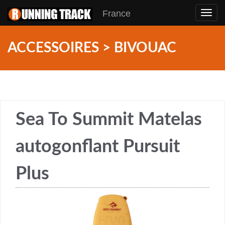
France
Toggl
navig
ACCESSOIRES > BIVOUAC
Sea To Summit Matelas
autogonflant Pursuit
Plus