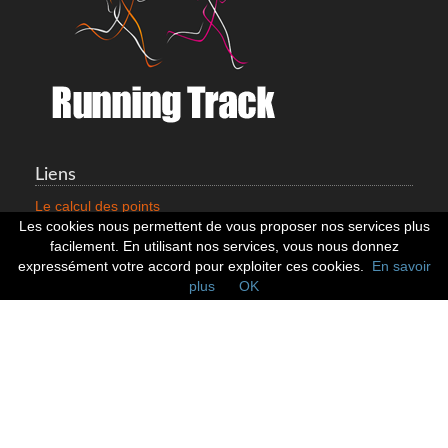
Liens
Le calcul des points
Mentions légales
Les cookies nous permettent de vous proposer nos services plus
Nous contacter
facilement. En utilisant nos services, vous nous donnez
Cookies
expressément votre accord pour exploiter ces cookies.
En savoir
plus
OK
Statistiques
799352 Coureurs
258532 Clubs
128382 Courses
Réseaux sociaux
Suivez nous sur les réseaux sociaux :