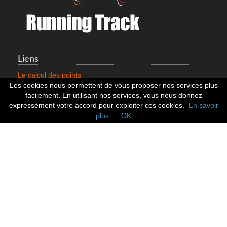
Liens
Le calcul des points
Mentions légales
Les cookies nous permettent de vous proposer nos services plus
Nous contacter
facilement. En utilisant nos services, vous nous donnez
Cookies
expressément votre accord pour exploiter ces cookies.
En savoir
plus
OK
Statistiques
799353 Coureurs
258533 Clubs
128382 Courses
Réseaux sociaux
Suivez nous sur les réseaux sociaux :