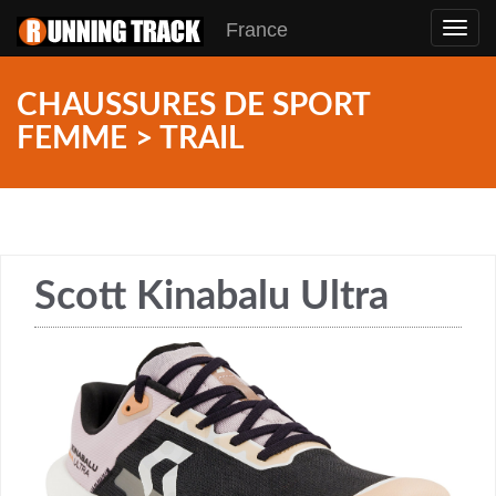
France
Toggl
navig
CHAUSSURES DE SPORT
FEMME > TRAIL
Scott Kinabalu Ultra