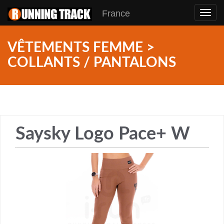
France
Toggl
navig
VÊTEMENTS FEMME >
COLLANTS / PANTALONS
Saysky Logo Pace+ W