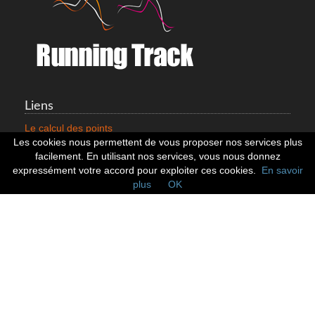
Liens
Le calcul des points
Mentions légales
Les cookies nous permettent de vous proposer nos services plus
Nous contacter
facilement. En utilisant nos services, vous nous donnez
Cookies
expressément votre accord pour exploiter ces cookies.
En savoir
plus
OK
Statistiques
799352 Coureurs
258532 Clubs
128382 Courses
Réseaux sociaux
Suivez nous sur les réseaux sociaux :