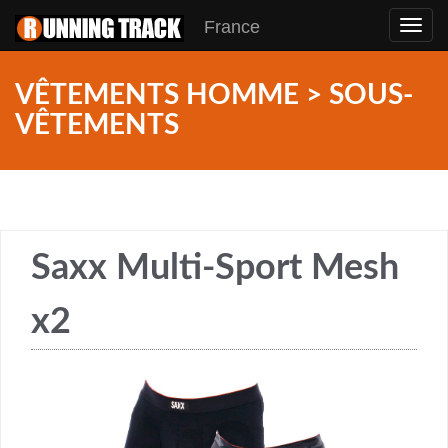
France
Toggl
navig
VÊTEMENTS HOMME > SOUS-
VÊTEMENTS
Saxx Multi-Sport Mesh
x2