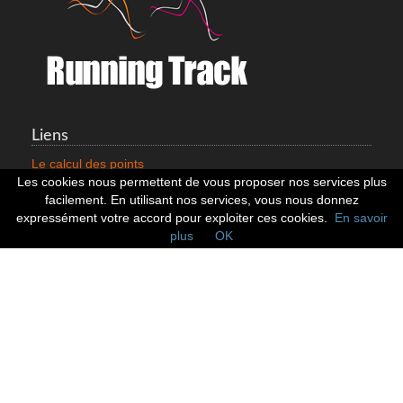
Liens
Le calcul des points
Mentions légales
Les cookies nous permettent de vous proposer nos services plus
Nous contacter
facilement. En utilisant nos services, vous nous donnez
Cookies
expressément votre accord pour exploiter ces cookies.
En savoir
plus
OK
Statistiques
799353 Coureurs
258533 Clubs
128380 Courses
Réseaux sociaux
Suivez nous sur les réseaux sociaux :