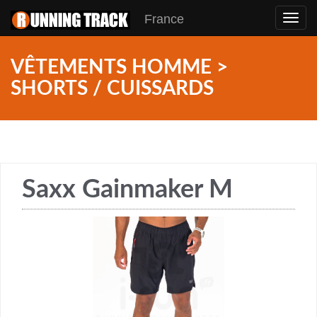
France
Toggl
navig
VÊTEMENTS HOMME >
SHORTS / CUISSARDS
Saxx Gainmaker M