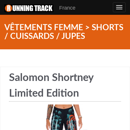
France
Toggl
navig
VÊTEMENTS FEMME > SHORTS
/ CUISSARDS / JUPES
Salomon Shortney
Limited Edition