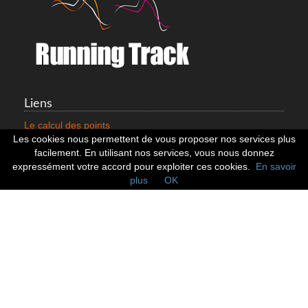
Liens
Le calcul des points
Mentions légales
Les cookies nous permettent de vous proposer nos services plus
Nous contacter
facilement. En utilisant nos services, vous nous donnez
Cookies
expressément votre accord pour exploiter ces cookies.
En savoir
plus
OK
Statistiques
799352 Coureurs
258532 Clubs
128382 Courses
Réseaux sociaux
Suivez nous sur les réseaux sociaux :