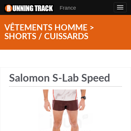
France
Toggl
navig
VÊTEMENTS HOMME >
SHORTS / CUISSARDS
Salomon S-Lab Speed