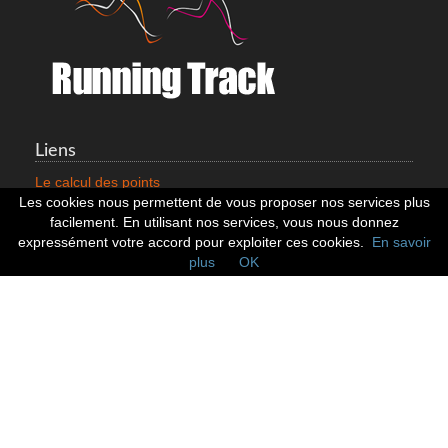
Liens
Le calcul des points
Mentions légales
Les cookies nous permettent de vous proposer nos services plus
Nous contacter
facilement. En utilisant nos services, vous nous donnez
Cookies
expressément votre accord pour exploiter ces cookies.
En savoir
plus
OK
Statistiques
799353 Coureurs
258533 Clubs
128382 Courses
Réseaux sociaux
Suivez nous sur les réseaux sociaux :