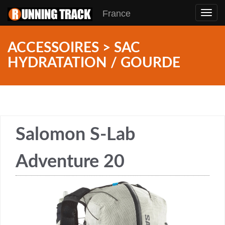
France
Toggl
navig
ACCESSOIRES > SAC
HYDRATATION / GOURDE
Salomon S-Lab
Adventure 20