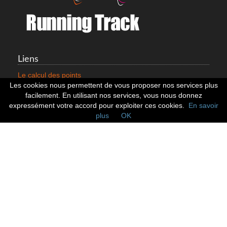
Liens
Le calcul des points
Mentions légales
Les cookies nous permettent de vous proposer nos services plus
Nous contacter
facilement. En utilisant nos services, vous nous donnez
Cookies
expressément votre accord pour exploiter ces cookies.
En savoir
plus
OK
Statistiques
799353 Coureurs
258533 Clubs
128379 Courses
Réseaux sociaux
Suivez nous sur les réseaux sociaux :