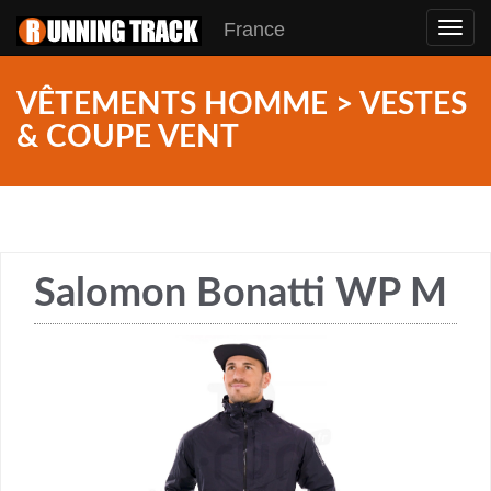
France
Toggl
navig
VÊTEMENTS HOMME > VESTES
& COUPE VENT
Salomon Bonatti WP M