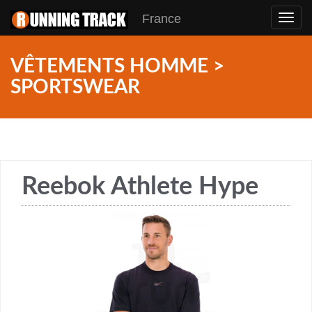
France
Toggl
navig
VÊTEMENTS HOMME >
SPORTSWEAR
Reebok Athlete Hype