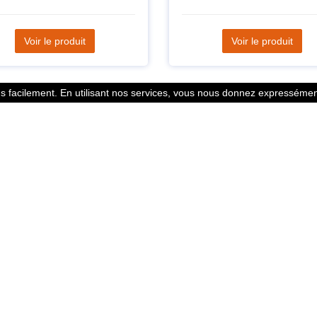
Voir le produit
Voir le produit
 facilement. En utilisant nos services, vous nous donnez expressément
Statistiques
l des points
799353 Coureurs
 légales
258533 Clubs
ntacter
128380 Courses
© 2026 Running Track. All rights reserved.