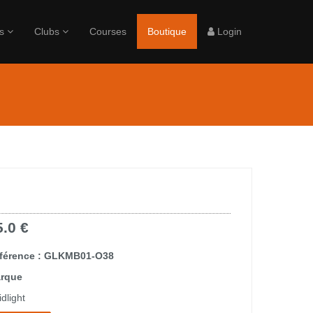
rs
Clubs
Courses
Boutique
Login
5.0 €
férence : GLKMB01-O38
rque
dlight