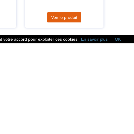
Voir le produit
 votre accord pour exploiter ces cookies.
En savoir plus
OK
Réseaux sociaux
Suivez nous sur les
réseaux sociaux :